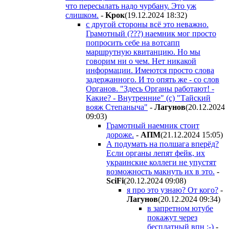
что пересылать надо чурбану. Это уж
слишком.
-
Kpoк
(19.12.2024 18:32
)
с другой стороны всё это неважно.
Грамотный (???) наемник мог просто
попросить себе на вотсапп
маршрутную квитанцию. Но мы
говорим ни о чем. Нет никакой
информации. Имеются просто слова
задержанного. И то опять же - со слов
Органов. "Здесь Органы работают! -
Какие? - Внутренние" (с) "Тайский
вояж Степаныча"
-
Лaгyнoв
(20.12.2024
09:03
)
Грамотный наемник стоит
дороже.
-
AПM
(21.12.2024 15:05
)
А подумать на полшага вперёд?
Если органы лепят фейк, их
украинские коллеги не упустят
возможность макнуть их в это.
-
SciFi
(20.12.2024 09:08
)
я про это узнаю? От кого?
-
Лaгyнoв
(20.12.2024 09:34
)
в запретном ютубе
покажут через
бесплатный впн :-)
-