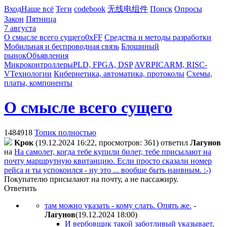
Вход
Наше всё
Теги
codebook
无线电组件
Поиск
Опросы
Закон
Пятница
7 августа
О смысле всего сущего
0xFF
Средства и методы разработки
Мобильная и беспроводная связь
Блошиный
рынок
Объявления
Микроконтроллеры
PLD, FPGA, DSP
AVR
PIC
ARM, RISC-
V
Технологии
Кибернетика, автоматика, протоколы
Схемы,
платы, компоненты
О смысле всего сущего
1484918
Топик полностью
Kpoк
(19.12.2024 16:22, просмотров: 361)
ответил
Лaгyнoв
на
На самолет, когда тебе купили билет, тебе присылают на
почту маршрутную квитанцию. Если просто сказали номер
рейса и ты успокоился - ну это ... вообще быть наивным. :-)
Покупателю присылают на почту, а не пассажиру.
Ответить
там можно указать - кому слать. Опять же.
-
Лaгyнoв
(19.12.2024 18:00
)
И вербовщик такой заботливый указывает,