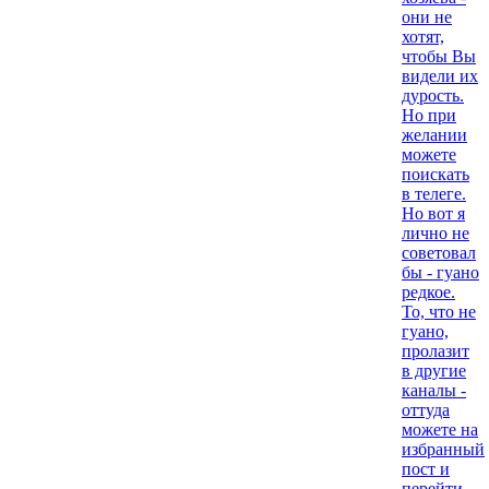
они не
хотят,
чтобы Вы
видели их
дурость.
Но при
желании
можете
поискать
в телеге.
Но вот я
лично не
советовал
бы - гуано
редкое.
То, что не
гуано,
пролазит
в другие
каналы -
оттуда
можете на
избранный
пост и
перейти,