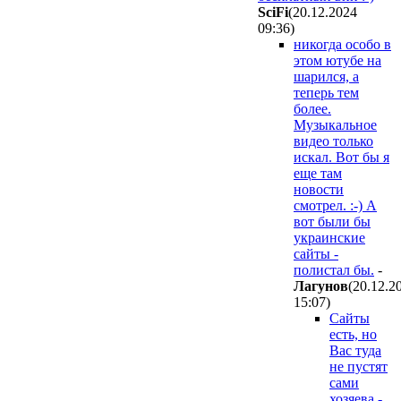
SciFi
(20.12.2024
09:36
)
никогда особо в
этом ютубе на
шарился, а
теперь тем
более.
Музыкальное
видео только
искал. Вот бы я
еще там
новости
смотрел. :-) А
вот были бы
украинские
сайты -
полистал бы.
-
Лaгyнoв
(20.12.2
15:07
)
Сайты
есть, но
Вас туда
не пустят
сами
хозяева -