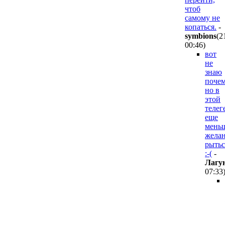
чтоб
самому не
копаться.
-
symbions
(2
00:46
)
вот
не
знаю
почем
но в
этой
телег
еще
мень
жела
рытьс
:-(
-
Лaгy
07:33