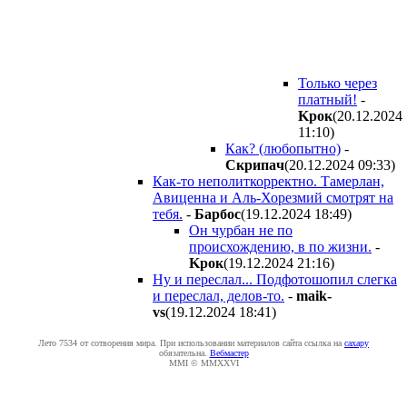
Только через
платный!
-
Kpoк
(20.12.2024
11:10
)
Как? (любопытно)
-
Cкpипaч
(20.12.2024 09:33
)
Как-то неполиткорректно. Тамерлан,
Авиценна и Аль-Хорезмий смотрят на
тебя.
-
Бapбoc
(19.12.2024 18:49
)
Он чурбан не по
происхождению, в по жизни.
-
Kpoк
(19.12.2024 21:16
)
Ну и переслал... Подфотошопил слегка
и переслал, делов-то.
-
maik-
vs
(19.12.2024 18:41
)
Лето 7534 от сотворения мира. При использовании материалов сайта ссылка на
caxapу
обязательна.
Вебмастер
MMI © MMXXVI