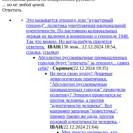
... но не любой ценой.
Ответить
Это называется этноцид, или "культурный
геноцид". политика уничтожения национальной
идентичности. По настоянию колониальных
держав не включен в конвенцию о геноциде 1948.
Так что можно. Но когда-нибудь придется
ответить.
IBAH
(136 знак., 22.12.2024 18:54
,
ссылка
,
ссылка
)
Абсолютно русскоязычные промышленных
городов будут "отвечать" за этноцид... самих
себя?
-
Cкpипaч
(22.12.2024 19:35
)
Не неси свою хуцпу! Дешевые
демагогические приемчики.
"Абсолютно русскоязычные
промышленных городов" проводили
политику? Этноцид проводится не
против человека, а против
"идентичности человека". Вот
например западная "повесточка",
пример таково же цида, против
половой идентичности человека.
-
IBAH
(22.12.2024 21:04
)
Мне просто интересно, кто