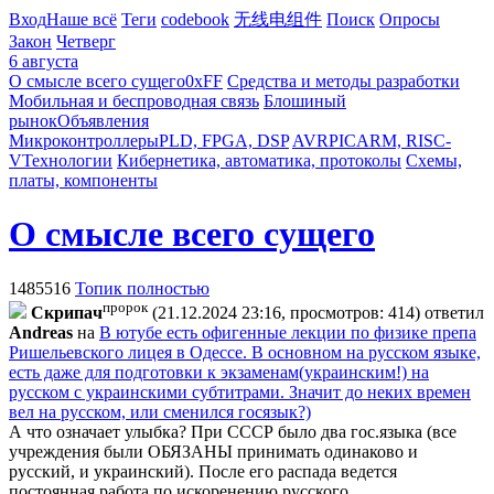
Вход
Наше всё
Теги
codebook
无线电组件
Поиск
Опросы
Закон
Четверг
6 августа
О смысле всего сущего
0xFF
Средства и методы разработки
Мобильная и беспроводная связь
Блошиный
рынок
Объявления
Микроконтроллеры
PLD, FPGA, DSP
AVR
PIC
ARM, RISC-
V
Технологии
Кибернетика, автоматика, протоколы
Схемы,
платы, компоненты
О смысле всего сущего
1485516
Топик полностью
пророк
Cкpипaч
(21.12.2024 23:16, просмотров: 414)
ответил
Andreas
на
В ютубе есть офигенные лекции по физике препа
Ришельевского лицея в Одессе. В основном на русском языке,
есть даже для подготовки к экзаменам(украинским!) на
русском с украинскими субтитрами. Значит до неких времен
вел на русском, или сменился госязык?)
А что означает улыбка? При СССР было два гос.языка (все
учреждения были ОБЯЗАНЫ принимать одинаково и
русский, и украинский). После его распада ведется
постоянная работа по искоренению русского.