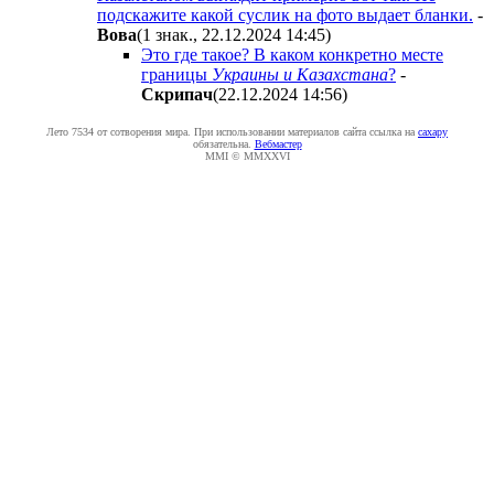
подскажите какой суслик на фото выдает бланки.
-
Boвa
(1 знак., 22.12.2024 14:45
)
Это где такое? В каком конкретно месте
границы
Украины и Казахстана
?
-
Cкpипaч
(22.12.2024 14:56
)
Лето 7534 от сотворения мира. При использовании материалов сайта ссылка на
caxapу
обязательна.
Вебмастер
MMI © MMXXVI