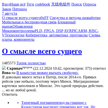
Вход
Наше всё
Теги
codebook
无线电组件
Поиск
Опросы
Закон
Пятница
7 августа
О смысле всего сущего
0xFF
Средства и методы разработки
Мобильная и беспроводная связь
Блошиный
рынок
Объявления
Микроконтроллеры
PLD, FPGA, DSP
AVR
PIC
ARM, RISC-
V
Технологии
Кибернетика, автоматика, протоколы
Схемы,
платы, компоненты
О смысле всего сущего
1485573
Топик полностью
пророк
Cкpипaч
(22.12.2024 10:42, просмотров: 375)
ответил
Boвa
на
В казахстан можно вьехать свободно.
Я довольно много летал в Питер, после 2014-го. Прямых
рейсов уже небыло, поэтому через Минск. Миграционные
карточки заполняли в Минске. Это одной природы действие.
... но не любой ценой.
Ответить
Типичный погранпереход на границе с
Казахстаном выглядит примерно вот так. Не