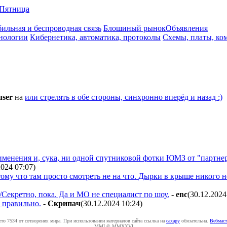
Пятница
ильная и беспроводная связь
Блошиный рынок
Объявления
нологии
Кибернетика, автоматика, протоколы
Схемы, платы, ко
user
на
или стрелять в обе стороны, синхронно вперёд и назад :)
именения и, сука, ни одной спутниковой фотки ЮМЗ от "партне
2024 07:07
)
му что там просто смотреть не на что. Дырки в крыше никого не
Секретно, пока. Да и МО не специалист по шоу.
-
enc
(30.12.2024
 правильно.
-
Cкpипaч
(30.12.2024 10:24
)
ето 7534 от сотворения мира. При использовании материалов сайта ссылка на
caxapу
обязательна.
Вебмаст
MMI © MMXXVI