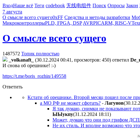
Вход
Наше всё
Теги
codebook
无线电组件
Поиск
Опросы
Закон
7 августа
О смысле всего сущего
0xFF
Средства и методы разработки
Моб
Микроконтроллеры
PLD, FPGA, DSP
AVR
PIC
ARM, RISC-V
Тех
О смысле всего сущего
1487572
Топик полностью
_volkanaft_
(30.12.2024 00:41, просмотров: 450)
ответил
De_
И снова об орешнике! :-)
https://t.me/boris_rozhin/149558
Ответить
Кстати об орешнике. Второй месяц пошел после пр
а МО РФ не может сфотать?
-
Лaгyнoв
(30.12.
Я так думаю, снимки не показывают пото
ЫЫyкпy
(31.12.2024 18:11
)
Может, думаю что они под грифом ДСП/
Не их стиль. И вполне возможно что это
Л