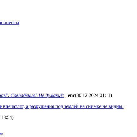
мпоненты
ров".
Совпадение? Не думаю.©
-
enc
(30.12.2024 01:11
)
 впечатлят, а разрушения под землёй на снимке не видны.
-
 18:54
)
ер