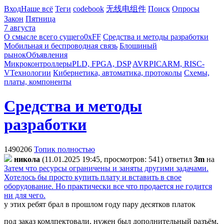
Вход
Наше всё
Теги
codebook
无线电组件
Поиск
Опросы
Закон
Пятница
7 августа
О смысле всего сущего
0xFF
Средства и методы разработки
Мобильная и беспроводная связь
Блошиный
рынок
Объявления
Микроконтроллеры
PLD, FPGA, DSP
AVR
PIC
ARM, RISC-
V
Технологии
Кибернетика, автоматика, протоколы
Схемы,
платы, компоненты
Средства и методы
разработки
1490206
Топик полностью
никoлa
(11.01.2025 19:45, просмотров: 541)
ответил
3m
на
Затем что ресурсы ограничены и заняты другими задачами.
Хотелось бы просто купить плату и вставить в свое
оборудование. Но практически все что продается не годится
ни для чего.
у этих ребят брал в прошлом году пару десятков платок
под заказ комлпектовали, нужен был дополнительный разъём,