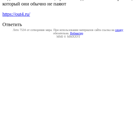
который они обычно не паяют
https://out4.ru/
Ответить
Лето 7534 от сотворения мира. При использовании материалов сайта ссылка на
caxapу
обязательна.
Вебмастер
MMI © MMXXVI