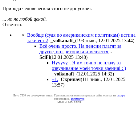
Природа человеческая этого не допускает.
... но не любой ценой.
Ответить
Вообще (судя по американским политикам) истина
таки есть!
_volkanaft_
(193 знак., 12.01.2025 13:44
)
Всё очень просто. На пенсии платят за
другое, вот риторика и меняется.
-
SciFi
(12.01.2025 13:48
)
Нууууу... Я им точно не плачу за
озвучивание моей точки зрения! :-)
-
_volkanaft_
(12.01.2025 14:32
)
+1.
Cкpипaч
(111 знак., 12.01.2025
13:57
)
Лето 7534 от сотворения мира. При использовании материалов сайта ссылка на
caxapу
обязательна.
Вебмастер
MMI © MMXXVI