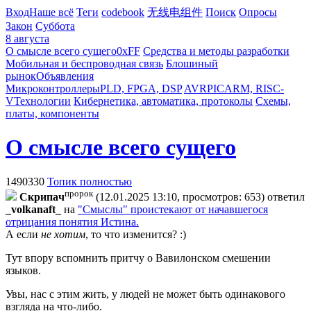
Вход
Наше всё
Теги
codebook
无线电组件
Поиск
Опросы
Закон
Суббота
8 августа
О смысле всего сущего
0xFF
Средства и методы разработки
Мобильная и беспроводная связь
Блошиный
рынок
Объявления
Микроконтроллеры
PLD, FPGA, DSP
AVR
PIC
ARM, RISC-
V
Технологии
Кибернетика, автоматика, протоколы
Схемы,
платы, компоненты
О смысле всего сущего
1490330
Топик полностью
пророк
Cкpипaч
(12.01.2025 13:10, просмотров: 653)
ответил
_volkanaft_
на
"Смыслы" проистекают от начавшегося
отрицания понятия Истина.
А если
не хотим
, то что изменится? :)
Тут впору вспомнить притчу о Вавилонском смешении
языков.
Увы, нас с этим жить, у людей не может быть одинакового
взгляда на что-либо.