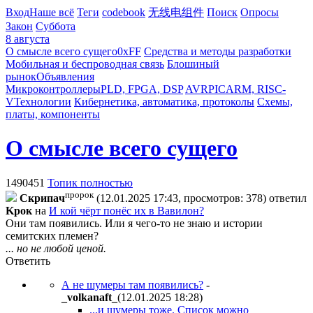
Вход
Наше всё
Теги
codebook
无线电组件
Поиск
Опросы
Закон
Суббота
8 августа
О смысле всего сущего
0xFF
Средства и методы разработки
Мобильная и беспроводная связь
Блошиный
рынок
Объявления
Микроконтроллеры
PLD, FPGA, DSP
AVR
PIC
ARM, RISC-
V
Технологии
Кибернетика, автоматика, протоколы
Схемы,
платы, компоненты
О смысле всего сущего
1490451
Топик полностью
пророк
Cкpипaч
(12.01.2025 17:43, просмотров: 378)
ответил
Kpoк
на
И кой чёрт понёс их в Вавилон?
Они там появились. Или я чего-то не знаю и истории
семитских племен?
... но не любой ценой.
Ответить
А не шумеры там появились?
-
_volkanaft_
(12.01.2025 18:28
)
...и шумеры тоже. Список можно