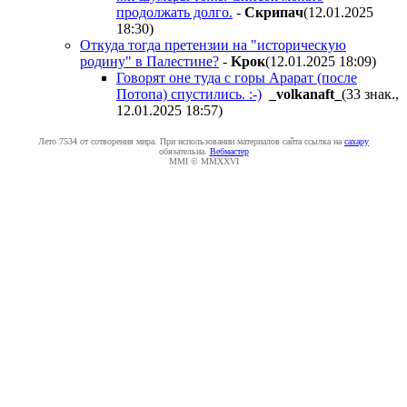
продолжать долго.
-
Cкpипaч
(12.01.2025
18:30
)
Откуда тогда претензии на "историческую
родину" в Палестине?
-
Kpoк
(12.01.2025 18:09
)
Говорят оне туда с горы Арарат (после
Потопа) спустились. :-)
_volkanaft_
(33 знак.,
12.01.2025 18:57
)
Лето 7534 от сотворения мира. При использовании материалов сайта ссылка на
caxapу
обязательна.
Вебмастер
MMI © MMXXVI