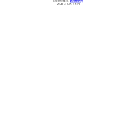
обязательна.
Вебмастер
MMI © MMXXVI