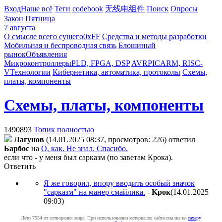
Вход
Наше всё
Теги
codebook
无线电组件
Поиск
Опросы
Закон
Пятница
7 августа
О смысле всего сущего
0xFF
Средства и методы разработки
Мобильная и беспроводная связь
Блошиный
рынок
Объявления
Микроконтроллеры
PLD, FPGA, DSP
AVR
PIC
ARM, RISC-
V
Технологии
Кибернетика, автоматика, протоколы
Схемы,
платы, компоненты
Схемы, платы, компоненты
1490893
Топик полностью
Лaгyнoв
(14.01.2025 08:37, просмотров: 226)
ответил
Бapбoc
на
О, как. Не знал. Спасибо.
если что - у меня был сарказм (по заветам Крока).
Ответить
Я же говорил, впору вводить особый значок
"сарказм" на манер смайлика.
-
Kpoк
(14.01.2025
09:03
)
Лето 7534 от сотворения мира. При использовании материалов сайта ссылка на
caxapу