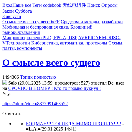
Вход
Наше всё
Теги
codebook
无线电组件
Поиск
Опросы
Закон
Суббота
8 августа
О смысле всего сущего
0xFF
Средства и методы разработки
Мобильная и беспроводная связь
Блошиный
рынок
Объявления
Микроконтроллеры
PLD, FPGA, DSP
AVR
PIC
ARM, RISC-
V
Технологии
Кибернетика, автоматика, протоколы
Схемы,
платы, компоненты
О смысле всего сущего
1494306
Топик полностью
Solo
(29.01.2025 13:59, просмотров: 527)
ответил
De_user
на
СРОЧНО В НОМЕР ! Кто-то громко пукнул !
Угу..
https://ok.ru/video/8877991463552
Ответить
БОЦМАН!!! ТОРПЕДА МИМО ПРОШЛА!!!!!
-
=L.A.=
(29.01.2025 14:41
)