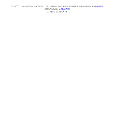
Лето 7534 от сотворения мира. При использовании материалов сайта ссылка на
caxapу
обязательна.
Вебмастер
MMI © MMXXVI