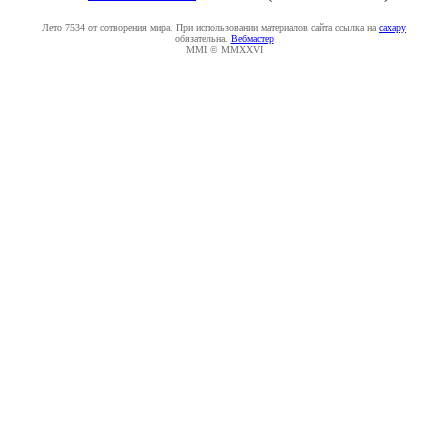
Лето 7534 от сотворения мира. При использовании материалов сайта ссылка на
caxapу
обязательна.
Вебмастер
MMI © MMXXVI