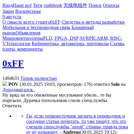
Вход
Наше всё
Теги
codebook
无线电组件
Поиск
Опросы
Закон
Воскресенье
9 августа
О смысле всего сущего
0xFF
Средства и методы разработки
Мобильная и беспроводная связь
Блошиный
рынок
Объявления
Микроконтроллеры
PLD, FPGA, DSP
AVR
PIC
ARM, RISC-
V
Технологии
Кибернетика, автоматика, протоколы
Схемы,
платы, компоненты
0xFF
1494633
Топик полностью
POV
(30.01.2025 19:03, просмотров: 176)
ответил
Solo
на
Доподжигался..
Ну вряд ли его обиженные мусульмане убили.. те бы
порезали. Дурачка попользовав слили спецслужбы.
Ответить
Гы, если первоисточник загнать в переводчик и
соседние статьи почитать, то уже пишут, что это
сделали спецслужбы "иной" страны, правда пока
ее не называют.
-
Andreas
(30.01.2025 19:12
)