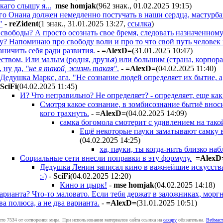
аго слышу я...
mse homjak
(962 знак., 01.02.2025 19:15
)
о Онана должен немедленно постучать в наши сердца, мастурбац
"
-
reZident
(1 знак., 31.01.2025 13:27
,
ссылка
)
свободы? А просто осознать свое бремя, следовать назначенному
? Напоминаю про свободу воли и про то что свой путь человек в
аничить себя ради развития.
-
=AlexD=
(31.01.2025 10:47
)
еством. Или малым (родня, друзья) или большим (страна, корпора
, ну да,
"не я такой, жизнь такая"
.
-
=AlexD=
(04.02.2025 11:40
)
Дедушка Маркс, ага. "Не сознание людей определяет их бытие, а
SciFi
(04.02.2025 11:45
)
И? Что неправильно? Не определяет? - определяет, еще как
Смотря какое сознание, в зомбисознание бытиё внос
кого трахнуть.
-
=AlexD=
(04.02.2025 14:09
)
самка богомола смотерит с удивлением на так
Ещё некоторые пауки заматывают самку в 
(04.02.2025 14:25
)
ха, пауки, ты когда-нить близко на
Социальные сети внесли поправки в эту формулу.
=AlexD
Дедушка Ленин записал кино в важнейшие искусства,
:-)
-
SciFi
(04.02.2025 12:20
)
Кино и цырк!
-
mse homjak
(04.02.2025 14:18
)
арианта? Что-то маловато. Если тебя держат в заложниках, моргн
ва полюса, а не два варианта.
-
=AlexD=
(31.01.2025 10:51
)
ето 7534 от сотворения мира. При использовании материалов сайта ссылка на
caxapу
обязательна.
Вебмаст