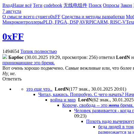
Вход
Наше всё
Теги
codebook
无线电组件
Поиск
Опросы
Закон
7 августа
О смысле всего сущего
0xFF
Средства и методы разработки
Моб
Микроконтроллеры
PLD, FPGA, DSP
AVR
PIC
ARM, RISC-V
Тех
0xFF
1494654
Топик полностью
Бapбoc
(30.01.2025 19:29, просмотров: 256)
ответил
LordN
н
принимающие это бремя.
Вот очень хорошо подмечено. Самые вежливые или, что более в
Ну, не.
Ответить
это еще что..
LordN
(177 знак., 30.01.2025 20:01
)
Читал, кажись. Попробую. С чего начать? Нач
война и мир
LordN
(62 знак., 30.01.2025
Короче, свобода -- это
жопа
бремя. 
Человек развивается - когда
09:23
)
Похоть надо вычеркнут
беда людей в том
размножается за 