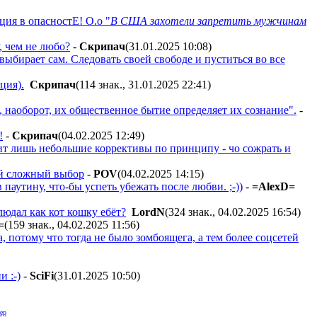
ия в опасностЕ! О.о "
В США захотели запретить мужчинам
, чем не любо?
-
Cкpипaч
(31.01.2025 10:08
)
ыбирает сам. Следовать своей свободе и пуститься во все
ция).
Cкpипaч
(114 знак., 31.01.2025 22:41
)
, наоборот, их общественное бытие определяет их сознание".
-
!
-
Cкpипaч
(04.02.2025 12:49
)
ит лишь небольшие коррективы по принципу - чо сожрать и
ой сложный выбор
-
POV
(04.02.2025 14:15
)
паутину, что-бы успеть убежать после любви. ;-))
-
=AlexD=
блюдал как кот
кошку
ебёт?
LordN
(324 знак., 04.02.2025 16:54
)
=
(159 знак., 04.02.2025 11:56
)
 потому что тогда не было зомбоящега, а тем более соцсетей
и :-)
-
SciFi
(31.01.2025 10:50
)
ер