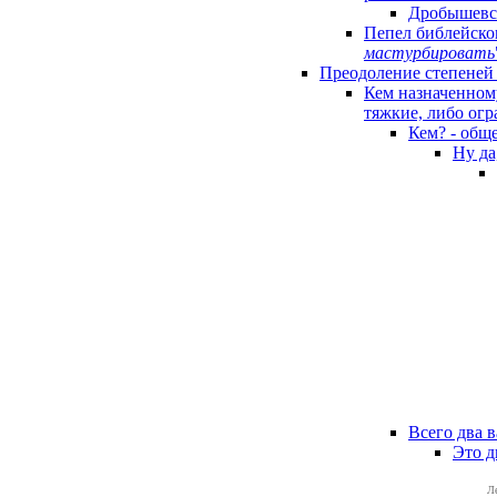
Дробышевск
Пепел библейског
мастурбировать
Преодоление степеней 
Кем назначенному
тяжкие, либо огр
Кем? - общ
Ну да
Всего два в
Это д
Л