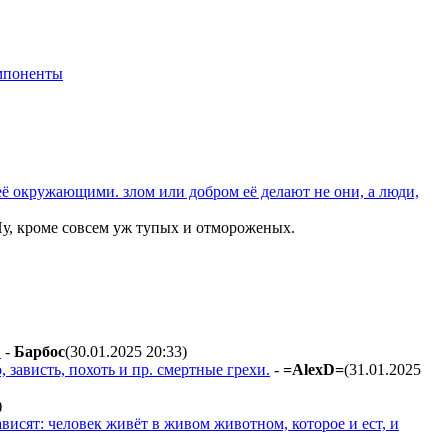
мпоненты
её окружающими. злом или добром её делают не они, а люди,
 Ну, кроме совсем уж тупых и отмороженых.
.
-
Бapбoc
(30.01.2025 20:33
)
 зависть, похоть и пр. смертные грехи.
-
=AlexD=
(31.01.2025
)
ависят: человек живёт в живом животном, которое и ест, и