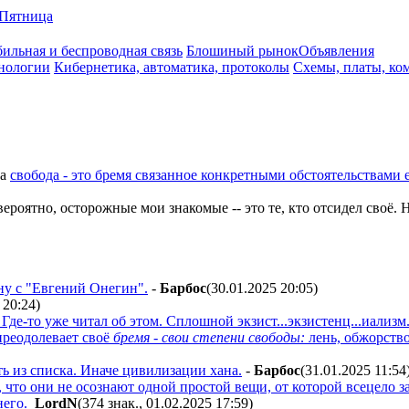
Пятница
ильная и беспроводная связь
Блошиный рынок
Объявления
нологии
Кибернетика, автоматика, протоколы
Схемы, платы, ко
а
свобода - это бремя связанное конкретными обстоятельствами 
ероятно, осторожные мои знакомые -- это те, кто отсидел своё.
ну с "Евгений Онегин".
-
Бapбoc
(30.01.2025 20:05
)
 20:24
)
Где-то уже читал об этом. Сплошной экзист...экзистенц...иализм
 преодолевает своё
бремя - свои степени свободы:
лень, обжорство,
ь из списка. Иначе цивилизации хана.
-
Бapбoc
(31.01.2025 11:54
, что они не осознают одной простой вещи, от которой всецело з
него.
LordN
(374 знак., 01.02.2025 17:59
)