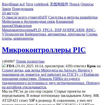
Вход
Наше всё
Теги
codebook
无线电组件
Поиск
Опросы
Закон
Понедельник
10 августа
О смысле всего сущего
0xFF
Средства и методы разработки
Мобильная и беспроводная связь
Блошиный
рынок
Объявления
Микроконтроллеры
PLD, FPGA, DSP
AVR
PIC
ARM, RISC-
V
Технологии
Кибернетика, автоматика, протоколы
Схемы,
платы, компоненты
Микроконтроллеры PIC
1494907
Топик полностью
FDA
(31.01.2025 16:14, просмотров: 439)
ответил
Kpoк
на
Сохнет ветка, как ветка Мерседеса на Авто.ру. Ничего у
пикоманов не ломается, всё работает по ГОСТу :-) Разбавлю
хорошими новостями. Пришли ПИКи из одного
традиционного источника и двух нетрадиционных. Переход
на китайцев откладывается.
Мы на PIC'ах до сих пор сидим. Старые проекты не
переделываем. В новые потихоньку закладываем Artery. МК
AT32F421 стоит 50₽ в розницу. К сожалению, у них нет
мелких процов типа 8-выводных PIC12F1822 с UART'ом.