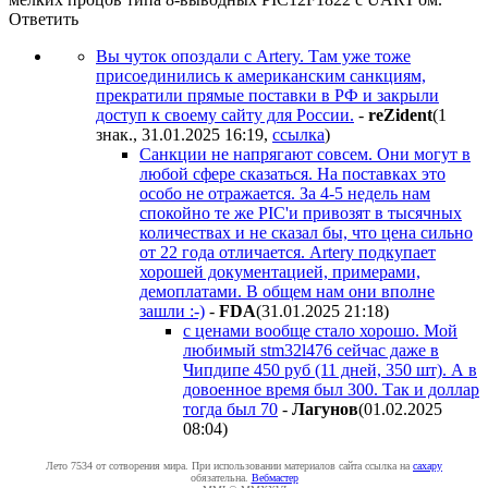
Ответить
Вы чуток опоздали с Artery. Там уже тоже
присоединились к американским санкциям,
прекратили прямые поставки в РФ и закрыли
доступ к своему сайту для России.
-
reZident
(1
знак., 31.01.2025 16:19
,
ссылка
)
Санкции не напрягают совсем. Они могут в
любой сфере сказаться. На поставках это
особо не отражается. За 4-5 недель нам
спокойно те же PIC'и привозят в тысячных
количествах и не сказал бы, что цена сильно
от 22 года отличается. Artery подкупает
хорошей документацией, примерами,
демоплатами. В общем нам они вполне
зашли :-)
-
FDA
(31.01.2025 21:18
)
с ценами вообще стало хорошо. Мой
любимый stm32l476 сейчас даже в
Чипдипе 450 руб (11 дней, 350 шт). А в
довоенное время был 300. Так и доллар
тогда был 70
-
Лaгyнoв
(01.02.2025
08:04
)
Лето 7534 от сотворения мира. При использовании материалов сайта ссылка на
caxapу
обязательна.
Вебмастер