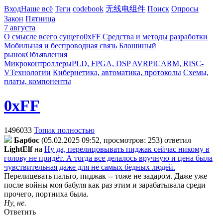
Вход
Наше всё
Теги
codebook
无线电组件
Поиск
Опросы
Закон
Пятница
7 августа
О смысле всего сущего
0xFF
Средства и методы разработки
Мобильная и беспроводная связь
Блошиный
рынок
Объявления
Микроконтроллеры
PLD, FPGA, DSP
AVR
PIC
ARM, RISC-
V
Технологии
Кибернетика, автоматика, протоколы
Схемы,
платы, компоненты
0xFF
1496033
Топик полностью
Бapбoc
(05.02.2025 09:52, просмотров: 253)
ответил
LightElf
на
Ну да, перелицовывать пиджак сейчас никому в
голову не придёт. А тогда все делалось вручную и цена была
чувствительная даже для не самых бедных людей.
Перелицевать пальто, пиджак -- тоже не задаром. Даже уже
после войны моя бабуля как раз этим и зарабатывала среди
прочего, портниха была.
Ну, не.
Ответить