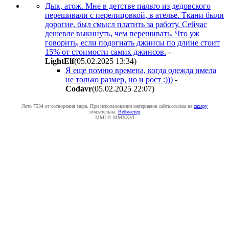
Дык, атож. Мне в детстве пальто из дедовского
перешивали с перелицовкой, в ателье. Ткани были
дорогие, был смысл платить за работу. Сейчас
дешевле выкинуть, чем перешивать. Что уж
говорить, если подогнать джинсы по длине стоит
15% от стоимости самих джинсов.
-
LightElf
(05.02.2025 13:34
)
Я еще помню времена, когда одежда имела
не только размер, но и рост :)))
-
Codavr
(05.02.2025 22:07
)
Лето 7534 от сотворения мира. При использовании материалов сайта ссылка на
caxapу
обязательна.
Вебмастер
MMI © MMXXVI