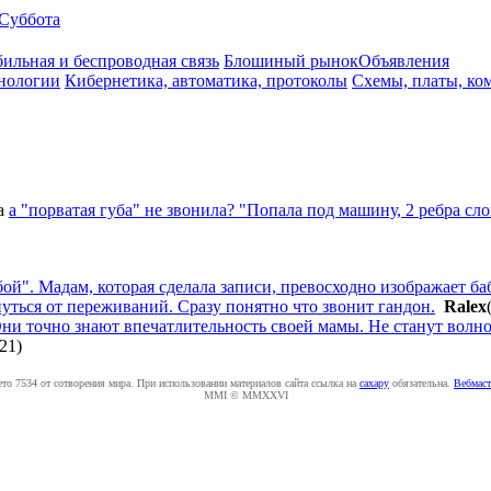
Суббота
ильная и беспроводная связь
Блошиный рынок
Объявления
нологии
Кибернетика, автоматика, протоколы
Схемы, платы, ко
а
а "порватая губа" не звонила? "Попала под машину, 2 ребра сл
ой". Мадам, которая сделала записи, превосходно изображает ба
хнуться от переживаний. Сразу понятно что звонит гандон.
Ralex
Они точно знают впечатлительность своей мамы. Не станут волнов
:21
)
ето 7534 от сотворения мира. При использовании материалов сайта ссылка на
caxapу
обязательна.
Вебмаст
MMI © MMXXVI