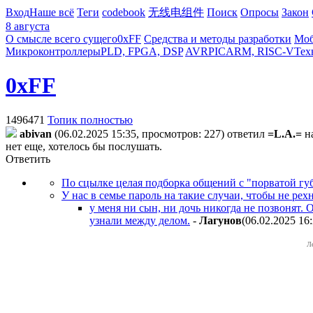
Вход
Наше всё
Теги
codebook
无线电组件
Поиск
Опросы
Закон
8 августа
О смысле всего сущего
0xFF
Средства и методы разработки
Моб
Микроконтроллеры
PLD, FPGA, DSP
AVR
PIC
ARM, RISC-V
Тех
0xFF
1496471
Топик полностью
abivan
(06.02.2025 15:35, просмотров: 227)
ответил
=L.A.=
н
нет еще, хотелось бы послушать.
Ответить
По сцылке целая подборка общений с "порватой губ
У нас в семье пароль на такие случаи, чтобы не ре
у меня ни сын, ни дочь никогда не позвонят. 
узнали между делом.
-
Лaгyнoв
(06.02.2025 16
Л