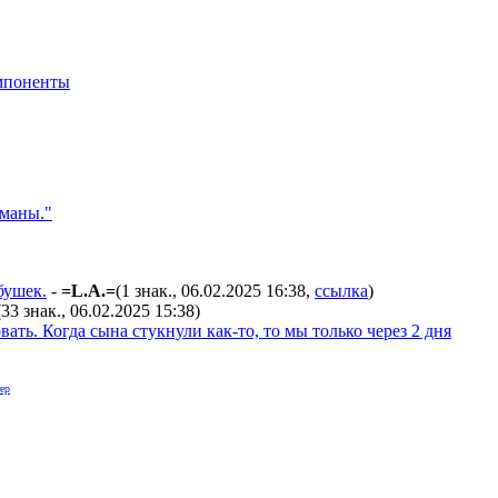
мпоненты
оманы."
бушек.
-
=L.A.=
(1 знак., 06.02.2025 16:38
,
ссылка
)
(33 знак., 06.02.2025 15:38
)
ать. Когда сына стукнули как-то, то мы только через 2 дня
ер