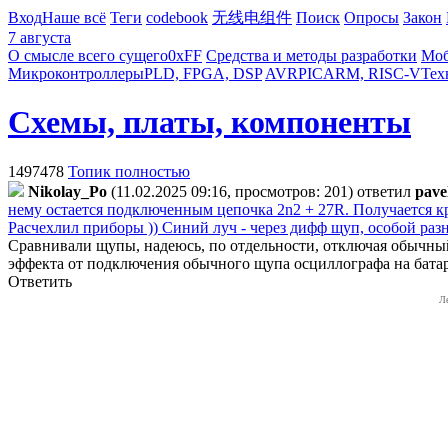
Вход
Наше всё
Теги
codebook
无线电组件
Поиск
Опросы
Закон
7 августа
О смысле всего сущего
0xFF
Средства и методы разработки
Моб
Микроконтроллеры
PLD, FPGA, DSP
AVR
PIC
ARM, RISC-V
Тех
Схемы, платы, компоненты
1497478
Топик полностью
Nikolay_Po
(11.02.2025 09:16, просмотров: 201)
ответил
pave
нему остается подключенным цепочка 2n2 + 27R. Получается кр
Расчехлил приборы )) Синий луч - через дифф щуп, особой раз
Сравнивали щупы, надеюсь, по отдельности, отключая обычны
эффекта от подключения обычного щупа осциллографа на бата
Ответить
Л