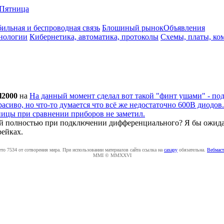
Пятница
ильная и беспроводная связь
Блошиный рынок
Объявления
нологии
Кибернетика, автоматика, протоколы
Схемы, платы, ко
l2000
на
На данный момент сделал вот такой "финт ушами" - по
асиво, но что-то думается что всё же недостаточно 600В диодов
ницы при сравнении приборов не заметил.
й полностью при подключении дифференциального? Я бы ожидал,
рейках.
ето 7534 от сотворения мира. При использовании материалов сайта ссылка на
caxapу
обязательна.
Вебмаст
MMI © MMXXVI