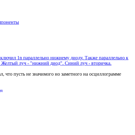
мпоненты
дключил 1n параллельно нижнему диоду. Также параллельно к
. Желтый луч - "нижний диод". Синий луч - вторичка.
 что пусть не значимого но заметного на осциллограмме
ер