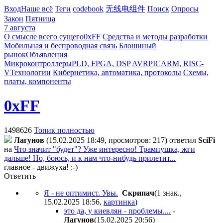
Вход
Наше всё
Теги
codebook
无线电组件
Поиск
Опросы
Закон
Пятница
7 августа
О смысле всего сущего
0xFF
Средства и методы разработки
Мобильная и беспроводная связь
Блошиный
рынок
Объявления
Микроконтроллеры
PLD, FPGA, DSP
AVR
PIC
ARM, RISC-
V
Технологии
Кибернетика, автоматика, протоколы
Схемы,
платы, компоненты
0xFF
1498626
Топик полностью
Лaгyнoв
(15.02.2025 18:49, просмотров: 217)
ответил
SciFi
на
Что значит "будет"? Уже интересно! Трампушка, жги
дальше! Но, боюсь, и к нам что-нибудь прилетит...
главное - движуха! :-)
Ответить
Я - не оптимист. Увы.
Cкpипaч
(1 знак.,
15.02.2025 18:56
,
картинка
)
это да, у киевлян - проблемы....
-
Лaгyнoв
(15.02.2025 20:56
)