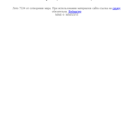
Лето 7534 от сотворения мира. При использовании материалов сайта ссылка на
caxapу
обязательна.
Вебмастер
MMI © MMXXVI