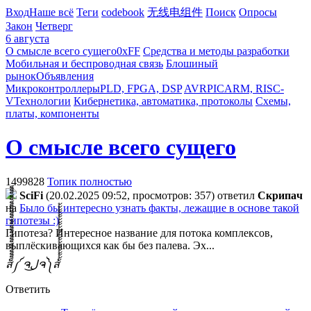
Вход
Наше всё
Теги
codebook
无线电组件
Поиск
Опросы
Закон
Четверг
6 августа
О смысле всего сущего
0xFF
Средства и методы разработки
Мобильная и беспроводная связь
Блошиный
рынок
Объявления
Микроконтроллеры
PLD, FPGA, DSP
AVR
PIC
ARM, RISC-
V
Технологии
Кибернетика, автоматика, протоколы
Схемы,
платы, компоненты
О смысле всего сущего
1499828
Топик полностью
SciFi
(20.02.2025 09:52, просмотров: 357)
ответил
Cкpипaч
на
Было бы интересно узнать факты, лежащие в основе такой
гипотезы :)
Гипотеза? Интересное название для потока комплексов,
выплёскивающихся как бы без палева. Эх...
ส็็็็็็็็็็็็็็็็็็็็็็็็็༼ ຈل͜ຈ༽ส้้้้้้้้้้้้้้้้้้้้้้้
Ответить