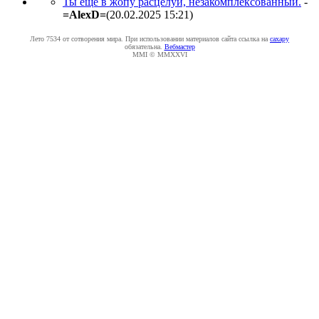
Ты ещё в жопу расцелуй, незакомплексованный.
-
=AlexD=
(20.02.2025 15:21
)
Лето 7534 от сотворения мира. При использовании материалов сайта ссылка на
caxapу
обязательна.
Вебмастер
MMI © MMXXVI