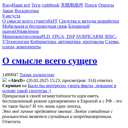
Вход
Наше всё
Теги
codebook
无线电组件
Поиск
Опросы
Закон
Воскресенье
9 августа
О смысле всего сущего
0xFF
Средства и методы разработки
Мобильная и беспроводная связь
Блошиный
рынок
Объявления
Микроконтроллеры
PLD, FPGA, DSP
AVR
PIC
ARM, RISC-
V
Технологии
Кибернетика, автоматика, протоколы
Схемы,
платы, компоненты
О смысле всего сущего
1499947
Топик полностью
=AlexD=
(20.02.2025 15:23, просмотров: 314)
ответил
Cкpипaч
на
Было бы интересно узнать факты, лежащие в
основе такой гипотезы :)
Прекрасная в своей незамутнённости идея иметь
беспошлинный режим одновременно в Европой и с РФ - это
чо такое было? И это лишь один эпизод.
Это моё личное предвзятое мнение. Любое совпадение с
реальностью является случайным и непреднамеренным.
Ответить