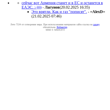
сейчас вот Армения станет и в ЕС и останется в
ЕАЭС. :-))))
-
Лaгyнoв
(20.02.2025 16:35
)
Это врятли. Как и газ "пописят".
-
=AlexD=
(21.02.2025 07:46
)
Лето 7534 от сотворения мира. При использовании материалов сайта ссылка на
caxapу
обязательна.
Вебмастер
MMI © MMXXVI