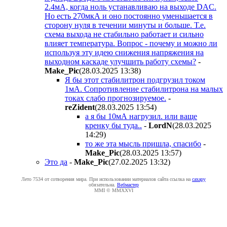
2.4мА, когда ноль устанавливаю на выходе DAC.
Но есть 270мкА и оно постоянно уменьшается в
сторону нуля в течении минуты и больше. Т.е.
схема выхода не стабильно работает и сильно
влияет температура. Вопрос - почему и можно ли
используя эту идею снижения напряжения на
выходном каскаде улучшить работу схемы?
-
Make_Pic
(28.03.2025 13:38
)
Я бы этот стабилитрон подгрузил током
1мА. Сопротивление стабилитрона на малых
токах слабо прогнозируемое.
-
reZident
(28.03.2025 13:54
)
а я бы 10мА нагрузил. или ваще
кренку бы туда..
-
LordN
(28.03.2025
14:29
)
то же эта мысль пришла, спасибо
-
Make_Pic
(28.03.2025 13:57
)
Это да
-
Make_Pic
(27.02.2025 13:32
)
Лето 7534 от сотворения мира. При использовании материалов сайта ссылка на
caxapу
обязательна.
Вебмастер
MMI © MMXXVI