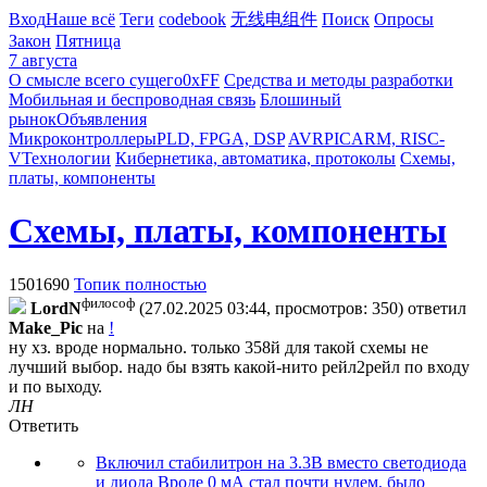
Вход
Наше всё
Теги
codebook
无线电组件
Поиск
Опросы
Закон
Пятница
7 августа
О смысле всего сущего
0xFF
Средства и методы разработки
Мобильная и беспроводная связь
Блошиный
рынок
Объявления
Микроконтроллеры
PLD, FPGA, DSP
AVR
PIC
ARM, RISC-
V
Технологии
Кибернетика, автоматика, протоколы
Схемы,
платы, компоненты
Схемы, платы, компоненты
1501690
Топик полностью
философ
LordN
(27.02.2025 03:44, просмотров: 350)
ответил
Make_Pic
на
!
ну хз. вроде нормально. только 358й для такой схемы не
лучший выбор. надо бы взять какой-нито рейл2рейл по входу
и по выходу.
ЛН
Ответить
Включил стабилитрон на 3.3В вместо светодиода
и диода Вроде 0 мА стал почти нулем, было