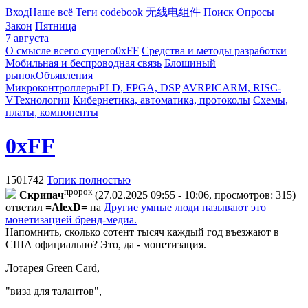
Вход
Наше всё
Теги
codebook
无线电组件
Поиск
Опросы
Закон
Пятница
7 августа
О смысле всего сущего
0xFF
Средства и методы разработки
Мобильная и беспроводная связь
Блошиный
рынок
Объявления
Микроконтроллеры
PLD, FPGA, DSP
AVR
PIC
ARM, RISC-
V
Технологии
Кибернетика, автоматика, протоколы
Схемы,
платы, компоненты
0xFF
1501742
Топик полностью
пророк
Cкpипaч
(27.02.2025 09:55 - 10:06, просмотров: 315)
ответил
=AlexD=
на
Другие умные люди называют это
монетизацией бренд-медиа.
Напомнить, сколько сотент тысяч каждый год въезжают в
США официально? Это, да - монетизация.
Лотарея Green Card,
"виза для талантов",