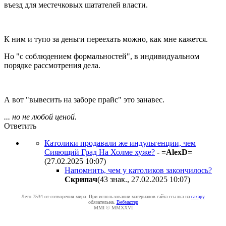
въезд для местечковых шатателей власти.
К ним и тупо за деньги переехать можно, как мне кажется.
Но "с соблюдением формальностей", в индивидуальном
порядке рассмотрения дела.
А вот "вывесить на заборе прайс" это занавес.
... но не любой ценой.
Ответить
Католики продавали же индульгенции, чем
Сияющий Град На Холме хуже?
-
=AlexD=
(27.02.2025 10:07
)
Напомнить, чем у католиков закончилось?
Cкpипaч
(43 знак., 27.02.2025 10:07
)
Лето 7534 от сотворения мира. При использовании материалов сайта ссылка на
caxapу
обязательна.
Вебмастер
MMI © MMXXVI