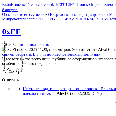
Вход
Наше всё
Теги
codebook
无线电组件
Поиск
Опросы
Закон
8 августа
О смысле всего сущего
0xFF
Средства и методы разработки
Моб
Микроконтроллеры
PLD, FPGA, DSP
AVR
PIC
ARM, RISC-V
Тех
0xFF
1502072
Топик полностью
SciFi
(28.02.2025 11:23, просмотров: 306)
ответил
=AlexD=
н
с ними работать. В т.ч. и по идеологическим причинам.
Идеология - это всего лишь публичное оформление интересов э
особенно ярко это подсвечено.
ส็็็็็็็็็็็็็็็็็็็็็็็็็༼ ຈل͜ຈ༽ส้้้้้้้้้้้้้้้้้้้้้้้
Ответить
Не стоит впадать в грех деньгопоклонства. Власть и
идеология в т.ч.
-
=AlexD=
(28.02.2025 15:46
)
Л