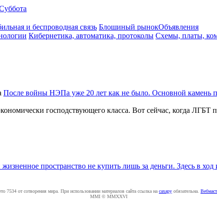
Суббота
ильная и беспроводная связь
Блошиный рынок
Объявления
нологии
Кибернетика, автоматика, протоколы
Схемы, платы, ко
а
После войны НЭПа уже 20 лет как не было. Основной камень п
кономически господствующего класса. Вот сейчас, когда ЛГБТ по
 жизненное пространство не купить лишь за деньги. Здесь в ход 
ето 7534 от сотворения мира. При использовании материалов сайта ссылка на
caxapу
обязательна.
Вебмаст
MMI © MMXXVI