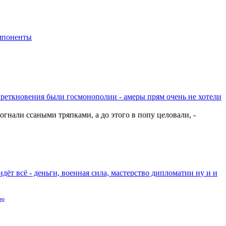
мпоненты
реткновения были госмонополии - амеры прям очень не хотели
гнали ссаными тряпками, а до этого в попу целовали, -
идёт всё - деньги, военная сила, мастерство дипломатии ну и и
ер