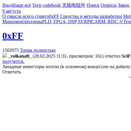
Вход
Наше всё
Теги
codebook
无线电组件
Поиск
Опросы
Закон
9 августа
О смысле всего сущего
0xFF
Средства и методы разработки
Моб
Микроконтроллеры
PLD, FPGA, DSP
AVR
PIC
ARM, RISC-V
Тех
0xFF
1502075
Топик полностью
_volkanaft_
(28.02.2025 11:31, просмотров: 161)
ответил
SciF
получится.
Западные инвесторы хотели (в основном) концессии на добычу
Ответить
Л