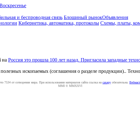
Воскресенье
ильная и беспроводная связь
Блошиный рынок
Объявления
нологии
Кибернетика, автоматика, протоколы
Схемы, платы, ко
i
на
Россия это прошла 100 лет назад. Пригласила западные техн
 полезных ископаемых (соглашения о разделе продукции).. Техно
ето 7534 от сотворения мира. При использовании материалов сайта ссылка на
caxapу
обязательна.
Вебмаст
MMI © MMXXVI