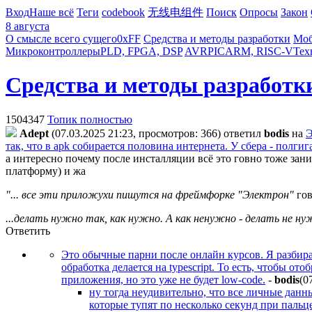
Вход
Наше всё
Теги
codebook
无线电组件
Поиск
Опросы
Закон
8 августа
О смысле всего сущего
0xFF
Средства и методы разработки
Моб
Микроконтроллеры
PLD, FPGA, DSP
AVR
PIC
ARM, RISC-V
Тех
Средства и методы разработк
1504347
Топик полностью
Adept
(07.03.2025 21:23, просмотров: 366)
ответил
bodis
на
Э
так, что в apk собирается половина интернета. У сбера - полгига,
а интересно почему после инсталляции всё это говно тоже зан
платформу) и жа
"... все эти приложухи пишутся на фреймфорке "Электрон"
гов
...делать нужно так, как нужно. А как ненужно - делать не ну
Ответить
Это обычные парни после онлайн курсов. Я разбирал
обработка делается на typescript. То есть, чтобы от
приложения, но это уже не будет low-code.
-
bodis
(0
ну тогда неудивительно, что все личные данны
которые тупят по несколько секунд при пальц