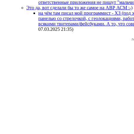
ответственные приложения не пишут "мальчик
Это да, вот сделали бы то же самое на АВР АСМ :-)
на чём там писал мой программист - ХЗ (под 
панелью со стрелочкой, с геолокациями, рабо
всякими твитерами/фейсбуками. А то, что со
07.03.2025 21:35
)
Л