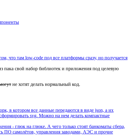
мпоненты
м, что там low-code под все платформы сразу, но получается
 из пака свой набор библиотек и приложения под целевую
могут
не хотят делать нормальный код.
к, в котором все данные передаются в виде json, а их
его сформировать svg. Можно на нем делать компактные
ения - глюк на глюке. А чего только стоят банкоматы сбера,
юсь ПО самолётов, управления заводами, АЭС и прочие