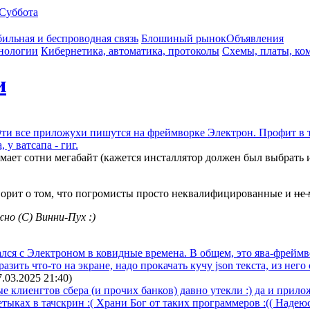
Суббота
ильная и беспроводная связь
Блошиный рынок
Объявления
нологии
Кибернетика, автоматика, протоколы
Схемы, платы, ко
и
ти все приложухи пишутся на фреймворке Электрон. Профит в то
 у ватсапа - гиг.
имает сотни мегабайт (кажется инсталлятор должен был выбрать
орит о том, что погромисты просто неквалифицированные и
не 
жно (С) Винни-Пух :)
ся с Электроном в ковидные времена. В общем, это ява-фреймвор
образить что-то на экране, надо прокачать кучу json текста, из н
7.03.2025 21:40
)
е клиенгтов сбера (и прочих банков) давно утекли :) да и прилож
етыках в тачскрин :( Храни Бог от таких программеров :(( Наде