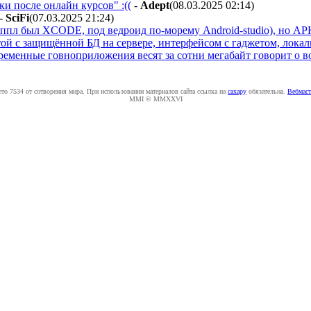
и после онлайн курсов" :((
-
Adept
(08.03.2025 02:14
)
-
SciFi
(07.03.2025 21:24
)
эппл был XCODE, под ведроид по-морему Android-studio), но APK
той с защищённой БД на сервере, интерфейсом с гаджетом, локал
временные говноприложения весят за сотни мегабайт говорит о
ето 7534 от сотворения мира. При использовании материалов сайта ссылка на
caxapу
обязательна.
Вебмаст
MMI © MMXXVI