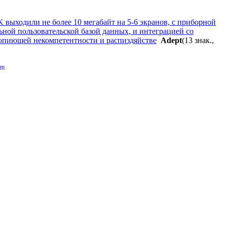
 выходили не более 10 мегабайт на 5-6 экранов, с приборной
ьной пользовательской базой данных, и интеграцией со
 вопиющей некомпетентности и распиздяйстве
Adept
(13 знак.,
ер