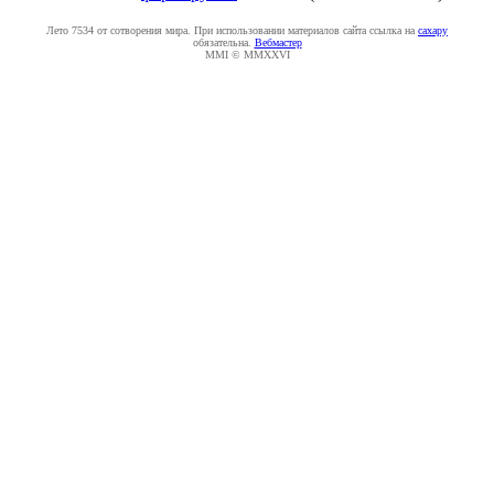
Лето 7534 от сотворения мира. При использовании материалов сайта ссылка на
caxapу
обязательна.
Вебмастер
MMI © MMXXVI