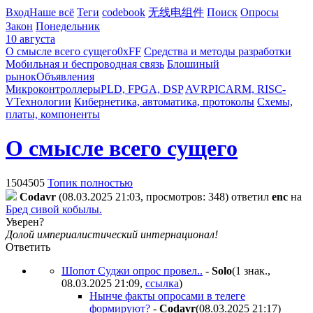
Вход
Наше всё
Теги
codebook
无线电组件
Поиск
Опросы
Закон
Понедельник
10 августа
О смысле всего сущего
0xFF
Средства и методы разработки
Мобильная и беспроводная связь
Блошиный
рынок
Объявления
Микроконтроллеры
PLD, FPGA, DSP
AVR
PIC
ARM, RISC-
V
Технологии
Кибернетика, автоматика, протоколы
Схемы,
платы, компоненты
О смысле всего сущего
1504505
Топик полностью
Codavr
(08.03.2025 21:03, просмотров: 348)
ответил
enc
на
Бред сивой кобылы.
Уверен?
Долой империалистический интернационал!
Ответить
Шопот Суджи опрос провел..
-
Solo
(1 знак.,
08.03.2025 21:09
,
ссылка
)
Нынче факты опросами в телеге
формируют?
-
Codavr
(08.03.2025 21:17
)