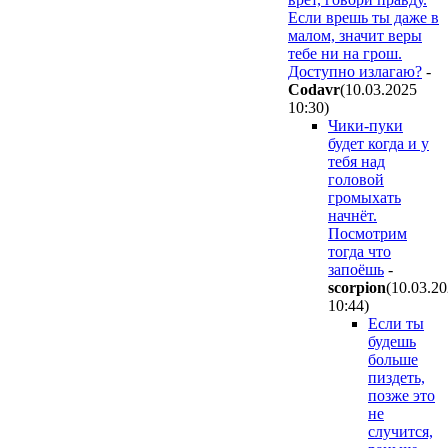
Если врешь ты даже в
малом, значит веры
тебе ни на грош.
Доступно излагаю?
-
Codavr
(10.03.2025
10:30
)
Чики-пуки
будет когда и у
тебя над
головой
громыхать
начнёт.
Посмотрим
тогда что
запоёшь
-
scorpion
(10.03.2
10:44
)
Если ты
будешь
больше
пиздеть,
позже это
не
случится,