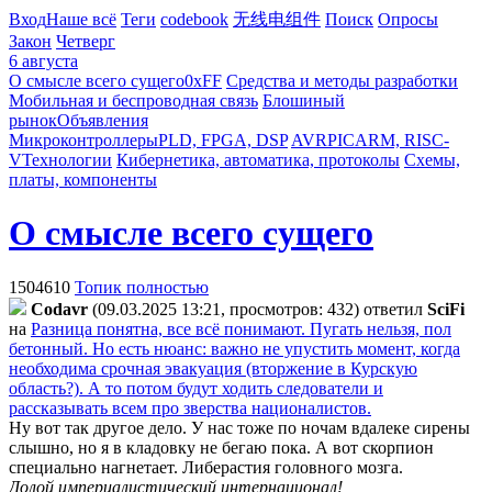
Вход
Наше всё
Теги
codebook
无线电组件
Поиск
Опросы
Закон
Четверг
6 августа
О смысле всего сущего
0xFF
Средства и методы разработки
Мобильная и беспроводная связь
Блошиный
рынок
Объявления
Микроконтроллеры
PLD, FPGA, DSP
AVR
PIC
ARM, RISC-
V
Технологии
Кибернетика, автоматика, протоколы
Схемы,
платы, компоненты
О смысле всего сущего
1504610
Топик полностью
Codavr
(09.03.2025 13:21, просмотров: 432)
ответил
SciFi
на
Разница понятна, все всё понимают. Пугать нельзя, пол
бетонный. Но есть нюанс: важно не упустить момент, когда
необходима срочная эвакуация (вторжение в Курскую
область?). А то потом будут ходить следователи и
рассказывать всем про зверства националистов.
Ну вот так другое дело. У нас тоже по ночам вдалеке сирены
слышно, но я в кладовку не бегаю пока. А вот скорпион
специально нагнетает. Либерастия головного мозга.
Долой империалистический интернационал!