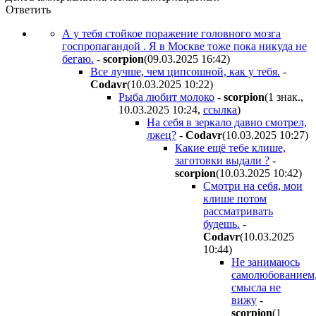
Ответить
А у тебя стойкое поражение головного мозга
госпропагандой . Я в Москве тоже пока никуда не
бегаю.
-
scorpion
(09.03.2025 16:42
)
Все лучше, чем ципсошной, как у тебя.
-
Codavr
(10.03.2025 10:22
)
Рыба любит молоко
-
scorpion
(1 знак.,
10.03.2025 10:24
,
ссылка
)
На себя в зеркало давно смотрел,
лжец?
-
Codavr
(10.03.2025 10:27
)
Какие ещё тебе клише,
заготовки выдали ?
-
scorpion
(10.03.2025 10:42
)
Смотри на себя, мои
клише потом
рассматривать
будешь.
-
Codavr
(10.03.2025
10:44
)
Не занимаюсь
самолюбованием
смысла не
вижу
-
scorpion
(1