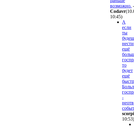
раньше
возможно.
Codavr
(10.
10:45
)
А
если
ты
будеш
нести
ещё
боль
госпр
то
будет
ещё
быстр
Боль
госп
-
неотв
событ
scorp
10:53