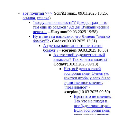
вот почитай >>>
SciFi
(2 знак., 09.03.2025 13:25
,
ссылка
,
ссылка
)
"воздушная опасность"? Дождь, град - что
там еще из осадков? Ах да! Вулканический
пепел....
-
Лaгyнoв
(09.03.2025 19:58
)
Ну и где там написано, что Липецк "знатно
бомбят"?
-
Codavr
(09.03.2025 13:31
)
А где там написано что не знатно
бомбят ?
-
scorpion
(09.03.2025 16:38
)
Ах это твой художественный
вымысел? Так хочется видеть?
-
Codavr
(10.03.2025 09:13
)
Нет, всё дело в твоей
госпропаганде. Очень уж
хочется чтобы у всех было
единственное мнение,
"правильное"
-
scorpion
(10.03.2025 09:50
)
Врать это не мнение.
Так что не пизди и
все будет чики-пуки.
Если госпропаганда
врет, говори правду.