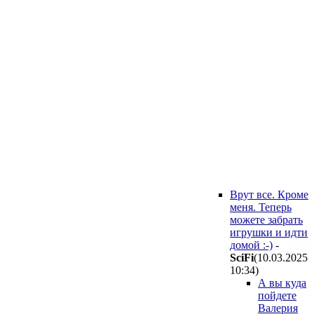
Врут все. Кроме
меня. Теперь
можете забрать
игрушки и идти
домой :-)
-
SciFi
(10.03.2025
10:34
)
А вы куда
пойдете
Валерия