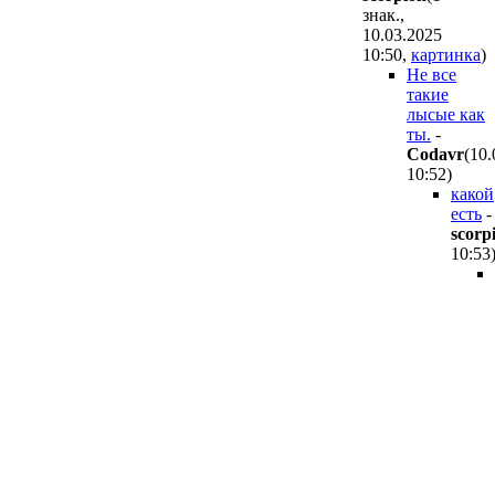
знак.,
10.03.2025
10:50
,
картинка
)
Не все
такие
лысые как
ты.
-
Codavr
(10.
10:52
)
какой
есть
-
scorp
10:53