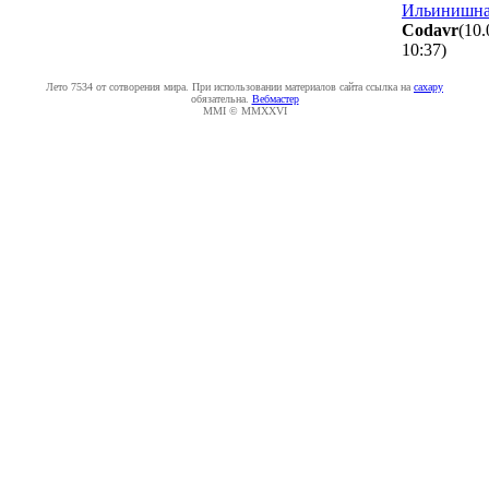
Ильинишн
Codavr
(10.
10:37
)
Лето 7534 от сотворения мира. При использовании материалов сайта ссылка на
caxapу
обязательна.
Вебмастер
MMI © MMXXVI