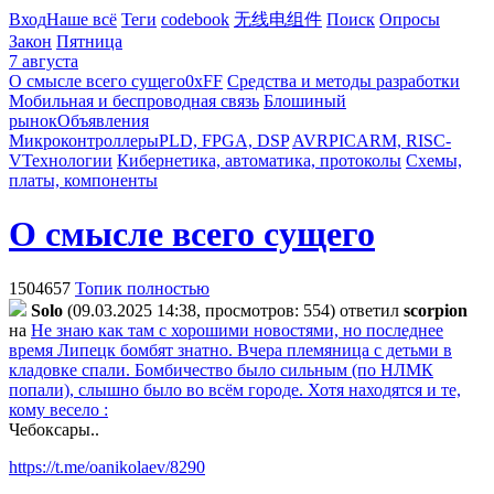
Вход
Наше всё
Теги
codebook
无线电组件
Поиск
Опросы
Закон
Пятница
7 августа
О смысле всего сущего
0xFF
Средства и методы разработки
Мобильная и беспроводная связь
Блошиный
рынок
Объявления
Микроконтроллеры
PLD, FPGA, DSP
AVR
PIC
ARM, RISC-
V
Технологии
Кибернетика, автоматика, протоколы
Схемы,
платы, компоненты
О смысле всего сущего
1504657
Топик полностью
Solo
(09.03.2025 14:38, просмотров: 554)
ответил
scorpion
на
Не знаю как там с хорошими новостями, но последнее
время Липецк бомбят знатно. Вчера племяница с детьми в
кладовке спали. Бомбичество было сильным (по НЛМК
попали), слышно было во всём городе. Хотя находятся и те,
кому весело :
Чебоксары..
https://t.me/oanikolaev/8290