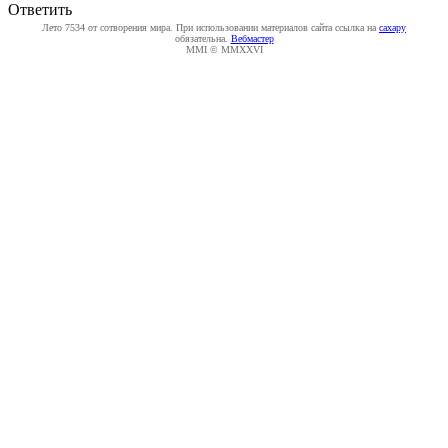
Ответить
Лето 7534 от сотворения мира. При использовании материалов сайта ссылка на
caxapу
обязательна.
Вебмастер
MMI © MMXXVI