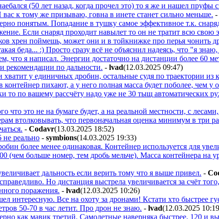
аебался (50 лет назад, когда прочел это) то я же и нашел пруфы
 вас к тому же призываю, говна в инете станет сильно меньше.
ерно понятым. Попадание в тушку самое эффективное т.к. снаряд 
ение. Если снаряд проходит навылет то он не тратит всю свою 
ков хрен поймешь, может они и в тойкнижке про перья чонить др
такая беда... :) Просто сразу всё не объяснил надеясь, что "я знаю
тем, что я написал. Энергии достаточно на дистанции более 60 ме
 и рекомендации по дальности.
-
lvad
(12.03.2025 09:47
)
 хватит у единичных дробин, остальные судя по траектории из к
 контейнер пихают, а у него полная масса будет поболее, чем у 
и то по вашему рассчёту надо уже не 30 тыщ автоматических руж
го что это не на бумаге будет, а на реальной местности, с лесам
рам втолковывать, что первоначальная оценка минимум в три раза
чаться.
-
Codavr
(13.03.2025 18:52
)
6 не реально
-
symbions
(14.03.2025 19:33
)
робин более менее одинаковая. Контейнер используется для увел
00 (чем больше номер, тем дробь мельче). Масса контейнера на 
увеличивает дальность если верить тому что я выше привел.
-
Co
, справедливо. Но дистанция выстрела увеличивается за счёт того
нного поражения.
-
lvad
(12.03.2025 10:26
)
ел интересную. Все на охоту за дронами! Кстати хто быстрее гу
тров 50-70 в час летит. Про дрон не знаю.
-
lvad
(12.03.2025 10:1
рно как мавик третий. Самолетные наверняка быстрее, 120 и вы