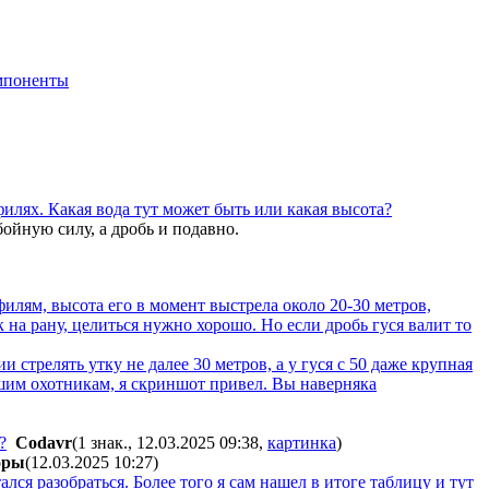
мпоненты
филях. Какая вода тут может быть или какая высота?
ойную силу, а дробь и подавно.
офилям, высота его в момент выстрела около 20-30 метров,
к на рану, целиться нужно хорошо. Но если дробь гуся валит то
 стрелять утку не далее 30 метров, а у гуся с 50 даже крупная
ошим охотникам, я скриншот привел. Вы наверняка
?
Codavr
(1 знак., 12.03.2025 09:38
,
картинка
)
opы
(12.03.2025 10:27
)
ался разобраться. Более того я сам нашел в итоге таблицу и тут