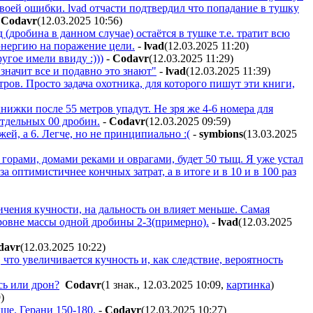
 своей ошибки. lvad отчасти подтвердил что попадание в тушку
-
Codavr
(12.03.2025 10:56
)
(дробина в данном случае) остаётся в тушке т.е. тратит всю
энергию на поражение цели.
-
lvad
(12.03.2025 11:20
)
угое имели ввиду :)))
-
Codavr
(12.03.2025 11:29
)
, значит все и подавно это знают"
-
lvad
(12.03.2025 11:39
)
тров. Просто задача охотника, для которого пишут эти книги,
нижки после 55 метров упадут. Не зря же 4-6 номера для
отдельных 00 дробин.
-
Codavr
(12.03.2025 09:59
)
ей, а 6. Легче, но не принципиально :(
-
symbions
(13.03.2025
и, горами, домами реками и оврагами, будет 50 тыщ. Я уже устал
 оптимистичнее кончных затрат, а в итоге и в 10 и в 100 раз
ичения кучности, на дальность он влияет меньше. Самая
уровне массы одной дробины 2-3(примерно).
-
lvad
(12.03.2025
davr
(12.03.2025 10:22
)
, что увеличивается кучность и, как следствие, вероятность
сь или дрон?
Codavr
(1 знак., 12.03.2025 10:09
,
картинка
)
9
)
ше. Герани 150-180.
-
Codavr
(12.03.2025 10:27
)