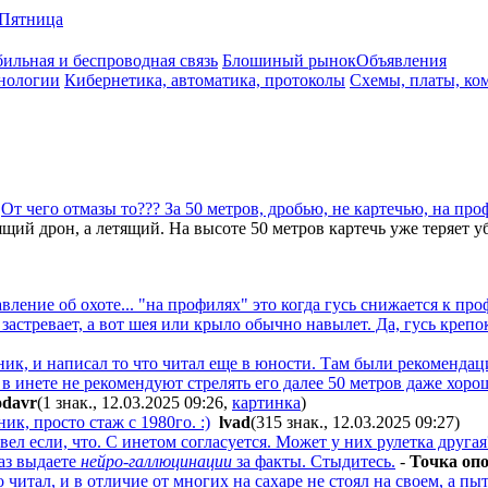
Пятница
ильная и беспроводная связь
Блошиный рынок
Объявления
нологии
Кибернетика, автоматика, протоколы
Схемы, платы, ко
а
От чего отмазы то??? За 50 метров, дробью, не картечью, на про
ий дрон, а летящий. На высоте 50 метров картечь уже теряет уб
авление об охоте... "на профилях" это когда гусь снижается к пр
застревает, а вот шея или крыло обычно навылет. Да, гусь крепо
ник, и написал то что читал еще в юности. Там были рекомендации
 в инете не рекомендуют стрелять его далее 50 метров даже хор
davr
(1 знак., 12.03.2025 09:26
,
картинка
)
к, просто стаж с 1980го. :)
lvad
(315 знак., 12.03.2025 09:27
)
ел если, что. С инетом согласуется. Может у них рулетка другая
аз выдаете
нейро-галлюцинации
за факты. Стыдитесь.
-
Toчкa oп
 читал, и в отличие от многих на сахаре не стоял на своем, а пыт