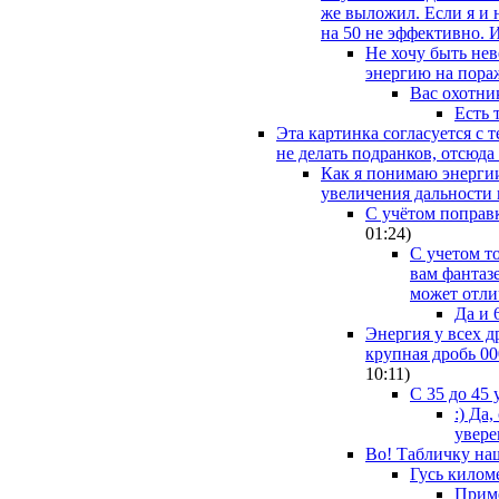
же выложил. Если я и н
на 50 не эффективно. И
Не хочу быть нев
энергию на пораж
Вас охотни
Есть 
Эта картинка согласуется с 
не делать подранков, отсюда
Как я понимаю энергии
увеличения дальности в
С учётом поправк
01:24
)
С учетом то
вам фантазе
может отли
Да и 
Энергия у всех д
крупная дробь 00
10:11
)
С 35 до 45 
:) Да
увере
Во! Табличку наш
Гусь киломе
Приме