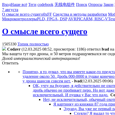
Вход
Наше всё
Теги
codebook
无线电组件
Поиск
Опросы
Закон
7 августа
О смысле всего сущего
0xFF
Средства и методы разработки
Моб
Микроконтроллеры
PLD, FPGA, DSP
AVR
PIC
ARM, RISC-V
Тех
О смысле всего сущего
1505330
Топик полностью
Codavr
(12.03.2025 08:52, просмотров: 1186)
ответил
lvad
н
Мы ващета тут про дроны, и 50 метров подращумевался не сидящ
Долой империалистический интернационал!
Ответить
Понятно, я то думал, что вы имеете какое-то предст
удаление около 50. Дробь 000-0000 в тушке конечно 
у дрона шансов совсем нет.
-
lvad
(12.03.2025 09:06
)
ОК, учту на будущее, я действительно не охот
дробь обычно не пробивает перо. Но вот даже
исключительный. И пушка у Вас что надо.
Co
Нет, не исключительный, обычный охотни
Я картинку из книжки 87 года прив
Эдуард, Вы уже не первый р
Схуяли? Я выдал то что