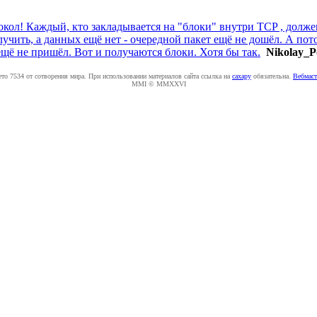
кол! Каждый, кто закладывается на "блоки" внутри TCP , долже
олучить, а данных ещё нет - очередной пакет ещё не дошёл. А пот
щё не пришёл. Вот и получаются блоки. Хотя бы так.
Nikolay_P
ето 7534 от сотворения мира. При использовании материалов сайта ссылка на
caxapу
обязательна.
Вебмаст
MMI © MMXXVI