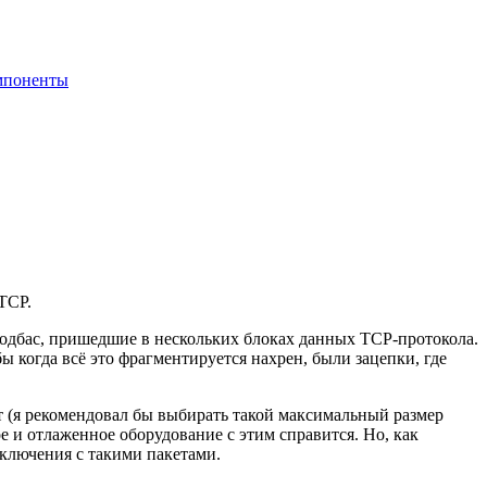
мпоненты
TCP.
 модбас, пришедшие в нескольких блоках данных TCP-протокола.
бы когда всё это фрагментируется нахрен, были зацепки, где
ет (я рекомендовал бы выбирать такой максимальный размер
ое и отлаженное оборудование с этим справится. Но, как
дключения с такими пакетами.