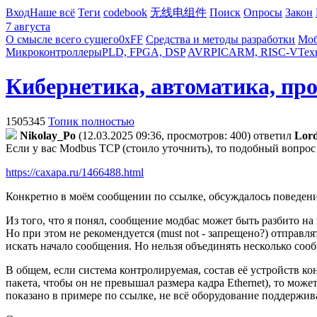
Вход
Наше всё
Теги
codebook
无线电组件
Поиск
Опросы
Закон
7 августа
О смысле всего сущего
0xFF
Средства и методы разработки
Моб
Микроконтроллеры
PLD, FPGA, DSP
AVR
PIC
ARM, RISC-V
Тех
Кибернетика, автоматика, пр
1505345
Топик полностью
Nikolay_Po
(12.03.2025 09:36, просмотров: 400)
ответил
Lor
Если у вас Modbus TCP (стоило уточнить), то подобный вопрос
https://caxapa.ru/1466488.html
Конкретно в моём сообщении по ссылке, обсуждалось поведение
Из того, что я понял, сообщение модбас может быть разбито н
Но при этом не рекомендуется (must not - запрещено?) отправля
искать начало сообщения. Но нельзя объединять несколько соо
В общем, если система контролируемая, состав её устройств к
пакета, чтобы он не превышал размера кадра Ethernet), то мож
показано в примере по ссылке, не всё оборудование поддержив