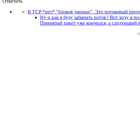
Ответить
В TCP *нет* "блоков данных". Это потоковый прото
Ну и как я буду забирать поток? Вот хочу я п
Принятый пакет уже кончился, а следующий е
Л