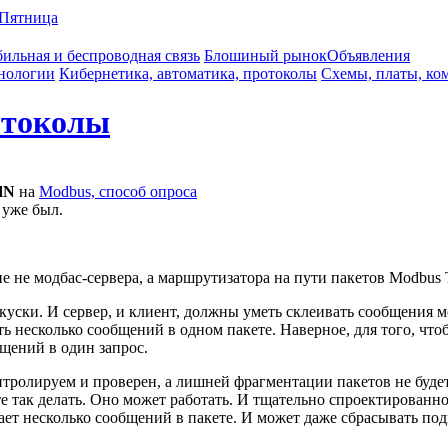
Пятница
ильная и беспроводная связь
Блошиный рынок
Объявления
нологии
Кибернетика, автоматика, протоколы
Схемы, платы, ко
отоколы
dN
на
Modbus, способ опроса
 уже был.
 не модбас-сервера, а маршрутизатора на пути пакетов Modbus 
а куски. И сервер, и клиент, должны уметь склеивать сообщения
ть несколько сообщений в одном пакете. Наверное, для того, что
бщений в один запрос.
онтролируем и проверен, а лишней фрагментации пакетов не буд
ете так делать. Оно может работать. И тщательно спроектированн
ает несколько сообщений в пакете. И может даже сбрасывать по