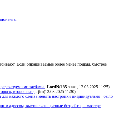
мпоненты
забивают. Если опрашиваемые более менее подряд, быстрее
епредсказуемыми заебами.
LordN
(185 знак., 12.03.2025 11:25
)
орого, второе и.т.д
-
jlm
(12.03.2025 11:30
)
бы для каждого слейва менять настройки индивидуально - было
дним адресом, выставляешь разные битрейты, в мастере