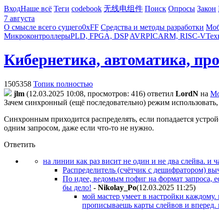
Вход
Наше всё
Теги
codebook
无线电组件
Поиск
Опросы
Закон
7 августа
О смысле всего сущего
0xFF
Средства и методы разработки
Моб
Микроконтроллеры
PLD, FPGA, DSP
AVR
PIC
ARM, RISC-V
Тех
Кибернетика, автоматика, пр
1505358
Топик полностью
jlm
(12.03.2025 10:08, просмотров: 416)
ответил
LordN
на
Mo
Зачем синхронный (ещё последовательно) режим использовать,
Синхронным приходится распределять, если попадается устройс
одним запросом, даже если что-то не нужно.
Ответить
на линии как раз висит не один и не два слейва. и
Распределитель (счётчик с дешифратором) вычи
По идее, ведомым пофиг на формат запроса, е
бы дело!
-
Nikolay_Po
(12.03.2025 11:25
)
мой мастер умеет в настройки каждому. 
прописываешь карты слейвов и вперед. 