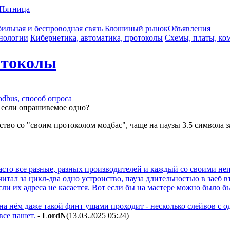
Пятница
ильная и беспроводная связь
Блошиный рынок
Объявления
нологии
Кибернетика, автоматика, протоколы
Схемы, платы, ко
отоколы
dbus, способ опроса
 если опрашивемое одно?
тво со "своим протоколом модбас", чаще на паузы 3.5 символа 
 часто все разные, разных производителей и каждый со своими н
тал за цикл-два одно устроиство, пауза длительностью в заеб вт
сли их адреса не касается. Вот если бы на мастере можно было 
на нём даже такой финт ушами проходит - несколько слейвов с о
все пашет.
-
LordN
(13.03.2025 05:24
)