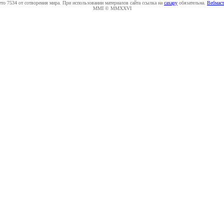
ето 7534 от сотворения мира. При использовании материалов сайта ссылка на
caxapу
обязательна.
Вебмаст
MMI © MMXXVI