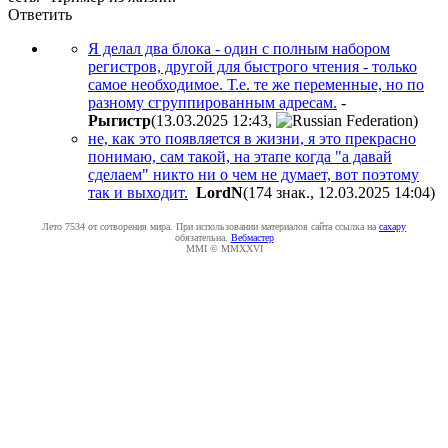
Ответить
Я делал два блока - один с полным набором
регистров, другой для быстрого чтения - только
самое необходимое. Т.е. те же переменные, но по
разному сгруппированным адресам.
-
Pыгиcтp
(13.03.2025 12:43
,
)
не, как это появляется в жизни, я это прекрасно
понимаю, сам такой, на этапе когда "а давай
сделаем" никто ни о чем не думает, вот поэтому
так и выходит.
LordN
(174 знак., 12.03.2025 14:04
)
Лето 7534 от сотворения мира. При использовании материалов сайта ссылка на
caxapу
обязательна.
Вебмастер
MMI © MMXXVI