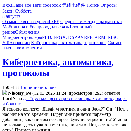
Вход
Наше всё
Теги
codebook
无线电组件
Поиск
Опросы
Закон
Суббота
8 августа
О смысле всего сущего
0xFF
Средства и методы разработки
Мобильная и беспроводная связь
Блошиный
рынок
Объявления
Микроконтроллеры
PLD, FPGA, DSP
AVR
PIC
ARM, RISC-
V
Технологии
Кибернетика, автоматика, протоколы
Схемы,
платы, компоненты
Кибернетика, автоматика,
протоколы
1505418
Топик полностью
Nikolay_Po
(12.03.2025 11:24, просмотров: 292)
ответил
LordN
на
да. "пустых" регистров в зоопарках слейвов дохера
и больше.
Я говорю коллеге: "Давай уплотним в один блок?" Он: "Нет, у
нас нет на это времени. Вдруг мне придётся параметр
добавлять, как я потом все адреса буду перетряхивать? У меня
не только здесь нужно изменить, но и там. Нет, оставляем как
есть." Пример из жизни.