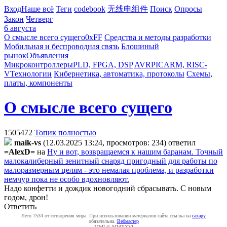
Вход
Наше всё
Теги
codebook
无线电组件
Поиск
Опросы
Закон
Четверг
6 августа
О смысле всего сущего
0xFF
Средства и методы разработки
Мобильная и беспроводная связь
Блошиный
рынок
Объявления
Микроконтроллеры
PLD, FPGA, DSP
AVR
PIC
ARM, RISC-
V
Технологии
Кибернетика, автоматика, протоколы
Схемы,
платы, компоненты
О смысле всего сущего
1505472
Топик полностью
maik-vs
(12.03.2025 13:24, просмотров: 234)
ответил
=AlexD=
на
Ну и вот, возвращаемся к нашим баранам. Точный
малокалиберный зенитный снаряд пригодный для работы по
малоразмерным целям - это немалая проблема, и разработки
немчур пока не особо вдохновляют.
Надо конфетти и дождик новогодний сбрасывать. С новым
годом, дрон!
Ответить
Лето 7534 от сотворения мира. При использовании материалов сайта ссылка на
caxapу
обязательна.
Вебмастер
MMI © MMXXVI