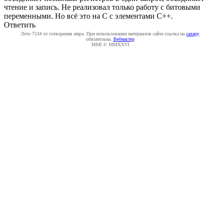
чтение и запись. Не реализовал только работу с битовыми
переменными. Но всё это на С с элементами C++.
Ответить
Лето 7534 от сотворения мира. При использовании материалов сайта ссылка на
caxapу
обязательна.
Вебмастер
MMI © MMXXVI