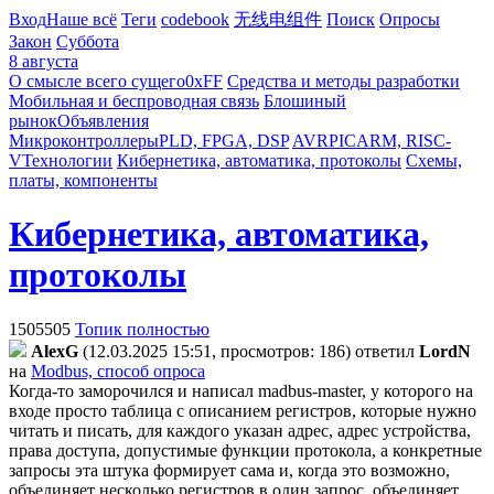
Вход
Наше всё
Теги
codebook
无线电组件
Поиск
Опросы
Закон
Суббота
8 августа
О смысле всего сущего
0xFF
Средства и методы разработки
Мобильная и беспроводная связь
Блошиный
рынок
Объявления
Микроконтроллеры
PLD, FPGA, DSP
AVR
PIC
ARM, RISC-
V
Технологии
Кибернетика, автоматика, протоколы
Схемы,
платы, компоненты
Кибернетика, автоматика,
протоколы
1505505
Топик полностью
AlexG
(12.03.2025 15:51, просмотров: 186)
ответил
LordN
на
Modbus, способ опроса
Когда-то заморочился и написал madbus-master, у которого на
входе просто таблица с описанием регистров, которые нужно
читать и писать, для каждого указан адрес, адрес устройства,
права доступа, допустимые функции протокола, а конкретные
запросы эта штука формирует сама и, когда это возможно,
объединяет несколько регистров в один запрос, объединяет