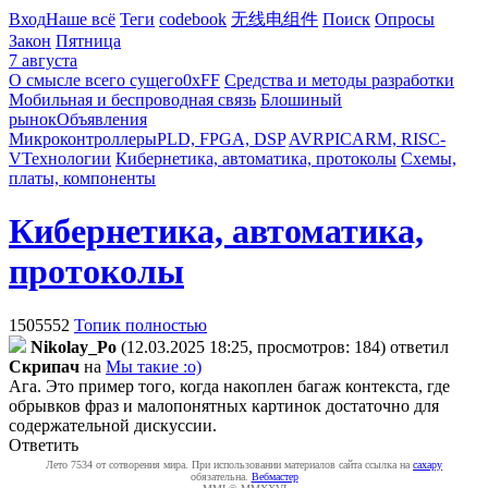
Вход
Наше всё
Теги
codebook
无线电组件
Поиск
Опросы
Закон
Пятница
7 августа
О смысле всего сущего
0xFF
Средства и методы разработки
Мобильная и беспроводная связь
Блошиный
рынок
Объявления
Микроконтроллеры
PLD, FPGA, DSP
AVR
PIC
ARM, RISC-
V
Технологии
Кибернетика, автоматика, протоколы
Схемы,
платы, компоненты
Кибернетика, автоматика,
протоколы
1505552
Топик полностью
Nikolay_Po
(12.03.2025 18:25, просмотров: 184)
ответил
Cкpипaч
на
Мы такие :о)
Ага. Это пример того, когда накоплен багаж контекста, где
обрывков фраз и малопонятных картинок достаточно для
содержательной дискуссии.
Ответить
Лето 7534 от сотворения мира. При использовании материалов сайта ссылка на
caxapу
обязательна.
Вебмастер