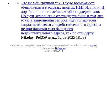
Это не мой грязный хак. Такую возможность
обнаружили в массовых панелях HMI. Изучили. И
доработали наши слейвы, чтобы поддерживали.
По сути, отклонение от стандарта лишь в том, что
отказ в выполнении запроса идёт только если
запрос начинается с недействительного адреса, а
не при наличии хотя бы одного
недействительного адреса, как по стандарту.
Nikolay_Po
(359 знак., 12.03.2025 18:58
)
Лето 7534 от сотворения мира. При использовании материалов сайта ссылка на
caxapу
обязательна.
Вебмастер
MMI © MMXXVI