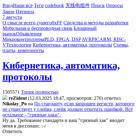
Вход
Наше всё
Теги
codebook
无线电组件
Поиск
Опросы
Закон
Пятница
7 августа
О смысле всего сущего
0xFF
Средства и методы разработки
Мобильная и беспроводная связь
Блошиный
рынок
Объявления
Микроконтроллеры
PLD, FPGA, DSP
AVR
PIC
ARM, RISC-
V
Технологии
Кибернетика, автоматика, протоколы
Схемы,
платы, компоненты
Кибернетика, автоматика,
протоколы
1505571
Топик полностью
reZident
(12.03.2025 18:47, просмотров: 276)
ответил
Nikolay_Po
на
По стандарту, если запрошен регистр, которого
не существует у слейва, слейв должен ответить ошибкой. Всё
остальное - "грязные хаки".
Ну да. Требование стандарта и ваш "грязный хак" вводит
меня в диссонанс. :-/
Ответить