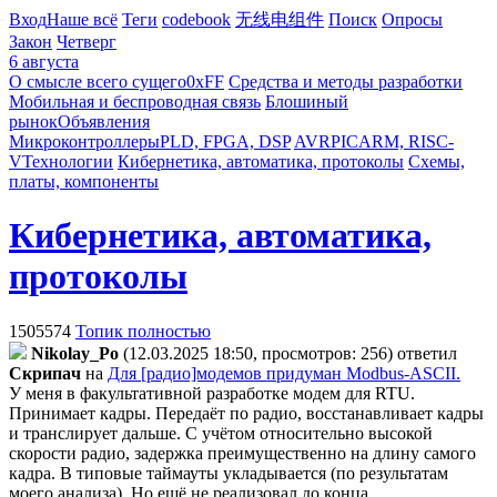
Вход
Наше всё
Теги
codebook
无线电组件
Поиск
Опросы
Закон
Четверг
6 августа
О смысле всего сущего
0xFF
Средства и методы разработки
Мобильная и беспроводная связь
Блошиный
рынок
Объявления
Микроконтроллеры
PLD, FPGA, DSP
AVR
PIC
ARM, RISC-
V
Технологии
Кибернетика, автоматика, протоколы
Схемы,
платы, компоненты
Кибернетика, автоматика,
протоколы
1505574
Топик полностью
Nikolay_Po
(12.03.2025 18:50, просмотров: 256)
ответил
Cкpипaч
на
Для [радио]модемов придуман Modbus-ASCII.
У меня в факультативной разработке модем для RTU.
Принимает кадры. Передаёт по радио, восстанавливает кадры
и транслирует дальше. С учётом относительно высокой
скорости радио, задержка преимущественно на длину самого
кадра. В типовые таймауты укладывается (по результатам
моего анализа). Но ещё не реализовал до конца.