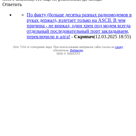
Ответить
По факту (больше десятка разных радиомодемов в
руках держал), взлетает только на ASCII. В чем
причина - не вникал, один хрен под модем всегда
отдельный последовательный порт закладываем,
переключили и алга!
-
Cкpипaч
(12.03.2025 18:55
)
Лето 7534 от сотворения мира. При использовании материалов сайта ссылка на
caxapу
обязательна.
Вебмастер
MMI © MMXXVI