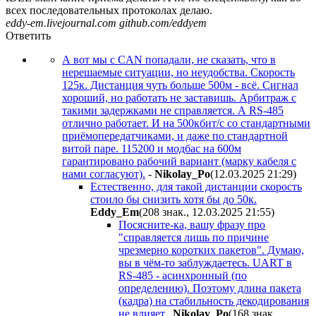
всех последовательных протоколах делаю.
eddy-em.livejournal.com github.com/eddyem
Ответить
А вот мы с CAN попадали, не сказать, что в
нерешаемые ситуации, но неудобства. Скорость
125к. Дистанция чуть больше 500м - всё. Сигнал
хороший, но работать не заставишь. Арбитраж с
такими задержками не справляется. А RS-485
отлично работает. И на 500кбит/с со стандартными
приёмопередатчиками, и даже по стандартной
витой паре. 115200 и модбас на 600м
гарантировано рабочий вариант (марку кабеля с
нами согласуют).
-
Nikolay_Po
(12.03.2025 21:29
)
Естественно, для такой дистанции скорость
стоило бы снизить хотя бы до 50к.
Eddy_Em
(208 знак., 12.03.2025 21:55
)
Посясните-ка, вашу фразу про
"справляется лишь по причине
чрезмерно коротких пакетов". Думаю,
вы в чём-то заблуждаетесь. UART в
RS-485 - асинхронный (по
определению). Поэтому длина пакета
(кадра) на стабильность декодирования
не влияет.
Nikolay_Po
(168 знак.,