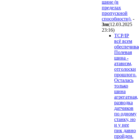
шине (в
пределах
пропускной
способности).
-
3m
(12.03.2025
23:16
)
TCP/IP
всё всем
обеспечива
Полевая
шина -
атавизм,
отголоски
прошлого.
Осталась
только
шина
агрегатная,
разводка
датчиков
по одному
станку, но
и у нее
пик давно
пройден.