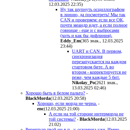
12.03.2025 22:35
)
Ну так щупнуть осциллографом
в линию, да посмотреть! Мы так
CAN и проверяем: если все ОК,
почти меандр идет, а если полное
говнище - еще и с выбросами
(хоть и как бы дифлиния).
Eddy_Em
(365 знак., 12.03.2025
23:44
)
UART и CAN. В первом,
синхронизация
перезапускается на каждом
стартовом бите. А во
втором - корректируется не
реже, чем каждые 5 бит.
Nikolay_Po
(2621 знак.,
13.03.2025 02:46
)
Хорошо быть в белом пальто?
-
BlackMorda
(12.03.2025 20:58
)
Хорошо, если морда не черна.
-
enc
(12.03.2025 21:00
)
А если на той стороне интерморда не
той системы?
-
BlackMorda
(12.03.2025
21:02
)
Репертуар твой ни в п...у, оскомина уже. Имею