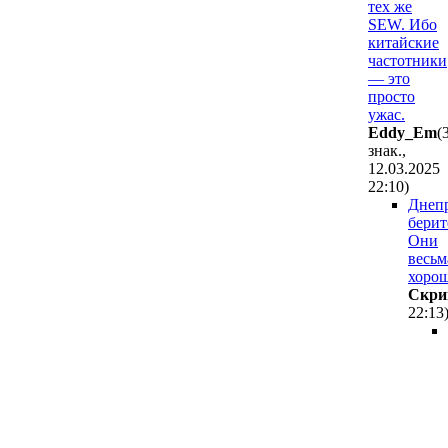
тех же
SEW. Ибо
китайские
частотники
— это
просто
ужас.
Eddy_Em
(
знак.,
12.03.2025
22:10
)
Днеп
берит
Они
весьм
хорош
Cкpи
22:13