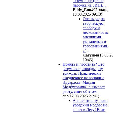
экземпляре (плюс
парочка на ЗИП)…
Eddy_Em
(497 знак.,
13.03.2025 09:13
)
Очень рад за
творческую
свободу и
нескованность
внешними
указаниями и
требованиями.
:-)
-
Лaгyнoв
(13.03.2
10:43
)
Понять и простить? Это
разумно единожды , ну
трижды. Практически
ежедневное полоскание
Эдуардом "Маздая
Модбусовича" вызывает
рвоту, спич об этом.
-
enc
(12.03.2025 21:41
)
А я не отстану, пока
уродский модбас не
канет в Лету! Если