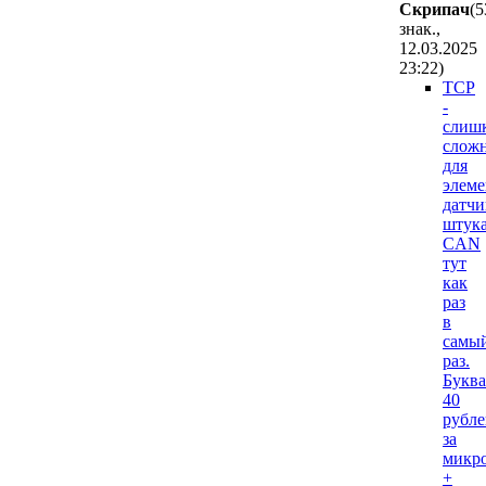
Cкpипaч
(5
знак.,
12.03.2025
23:22
)
TCP
-
слиш
слож
для
элем
датчи
штука
CAN
тут
как
раз
в
самы
раз.
Буква
40
рубле
за
микр
+