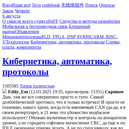
Вход
Наше всё
Теги
codebook
无线电组件
Поиск
Опросы
Закон
Четверг
6 августа
О смысле всего сущего
0xFF
Средства и методы разработки
Мобильная и беспроводная связь
Блошиный
рынок
Объявления
Микроконтроллеры
PLD, FPGA, DSP
AVR
PIC
ARM, RISC-
V
Технологии
Кибернетика, автоматика, протоколы
Схемы,
платы, компоненты
Кибернетика, автоматика,
протоколы
1505585
Топик полностью
Eddy_Em
(12.03.2025 19:35, просмотров: 15351)
Cкpипaч
Дык, там же все совершенно просто и тупо. Самый
долбоебический протокол, что я только встречал! И просто не
понимаю, какого хрена, когда есть вменяемый CAN (да-да, я в
своем репертуаре), в 21 веке это убожество модбасное
используют? Обожаю мультимастер и контроль на аппаратном
уровне, а не городить софтовое вычисление CRC, да еще и по
IDLE окончание приема делать. А не по спецсимволу, как во