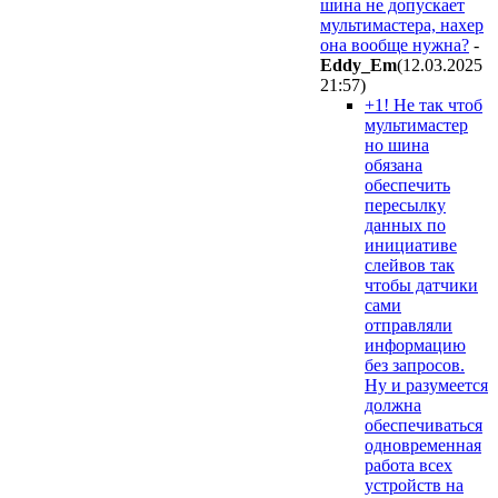
шина не допускает
мультимастера, нахер
она вообще нужна?
-
Eddy_Em
(12.03.2025
21:57
)
+1! Не так чтоб
мультимастер
но шина
обязана
обеспечить
пересылку
данных по
инициативе
слейвов так
чтобы датчики
сами
отправляли
информацию
без запросов.
Ну и разумеется
должна
обеспечиваться
одновременная
работа всех
устройств на