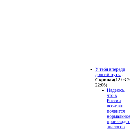
У тебя впереди
долгий путь.
-
Cкpипaч
(12.03.
22:06
)
Надеюсь,
что в
России
все-таки
появится
нормально
производст
аналогов