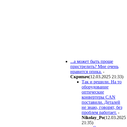
...а может быть проще
пристрелить? Мне очень
нравится опика.
-
Cкpипaч
(12.03.2025 21:33
)
Так и решили. На то
оборудование
оптические
конвертеры CAN
поставили. Деталей
не знаю, говорят, без
проблем работает.
-
Nikolay_Po
(12.03.2025
21:35
)