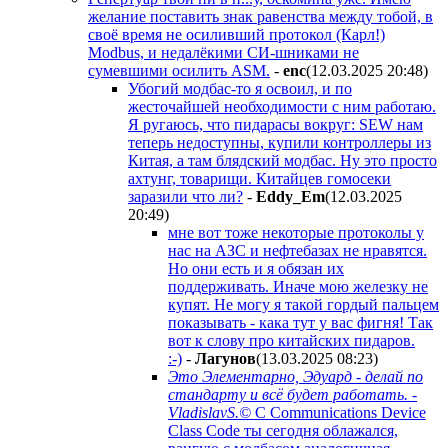
желание поставить знак равенства между тобой, в
своё время не осиливший протокол (Карл!)
Modbus, и недалёкими СИ-шниками не
сумевшими осилить ASM.
-
enc
(12.03.2025 20:48
)
Убогий модбас-то я освоил, и по
жесточайшей необходимости с ним работаю.
Я ругаюсь, что пидарасы вокруг: SEW нам
теперь недоступны, купили контроллеры из
Китая, а там блядский модбас. Ну это просто
ахтунг, товарищи. Китайцев гомосеки
заразили что ли?
-
Eddy_Em
(12.03.2025
20:49
)
мне вот тоже некоторые протоколы у
нас на АЗС и нефтебазах не нравятся.
Но они есть и я обязан их
поддерживать. Иначе мою железку не
купят. Не могу я такой гордый пальцем
показывать - кака тут у вас фигня! Так
вот к слову про китайских пидаров.
:-)
-
Лaгyнoв
(13.03.2025 08:23
)
Это Элементарно, Эдуард - делай по
стандарту и всё будет работать. -
VladislavS.©
C Communications Device
Class Code ты сегодня облажался,