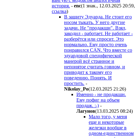
вангую с модбасом аналогичная
история.
-
enc
(1 знак., 12.03.2025 20:59
,
ссылка
)
В защиту Эдуарда. Не стоит его
носом тыкать. У него другие
задачи. Не "продакшн". Взял,
закодил - работает. Не работает -
разберётся или спросит. Это
нормально. Ему просто очень
понравился CAN. Что вместе со
эдуардовой специфической
манерой всё странное и
непонятое считать говном, и
приводит к такому его
поведению. Понять. И
простить.
-
Nikolay_Po
(12.03.2025 21:26
)
Именно - не продакшн.
Ему пофиг на объем
продаж. :-)
-
Лaгyнoв
(13.03.2025 08:24
)
Мало того, у меня
еще и некоторые
железки вообще в
одном-единственном