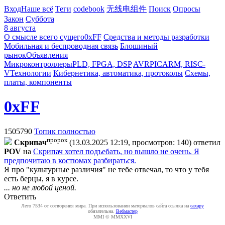
Вход
Наше всё
Теги
codebook
无线电组件
Поиск
Опросы
Закон
Суббота
8 августа
О смысле всего сущего
0xFF
Средства и методы разработки
Мобильная и беспроводная связь
Блошиный
рынок
Объявления
Микроконтроллеры
PLD, FPGA, DSP
AVR
PIC
ARM, RISC-
V
Технологии
Кибернетика, автоматика, протоколы
Схемы,
платы, компоненты
0xFF
1505790
Топик полностью
пророк
Cкpипaч
(13.03.2025 12:19, просмотров: 140)
ответил
POV
на
Скрипач хотел подъебать, но вышло не очень. Я
предпочитаю в костюмах разбираться.
Я про "культурные различия" не тебе отвечал, то что у тебя
есть берцы, я в курсе.
... но не любой ценой.
Ответить
Лето 7534 от сотворения мира. При использовании материалов сайта ссылка на
caxapу
обязательна.
Вебмастер
MMI © MMXXVI