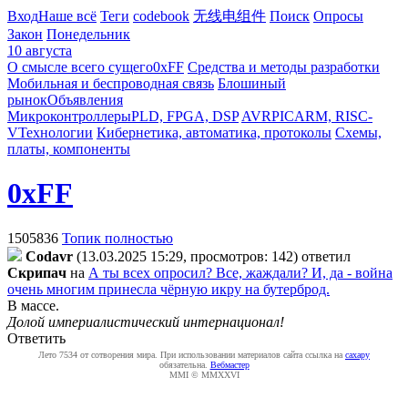
Вход
Наше всё
Теги
codebook
无线电组件
Поиск
Опросы
Закон
Понедельник
10 августа
О смысле всего сущего
0xFF
Средства и методы разработки
Мобильная и беспроводная связь
Блошиный
рынок
Объявления
Микроконтроллеры
PLD, FPGA, DSP
AVR
PIC
ARM, RISC-
V
Технологии
Кибернетика, автоматика, протоколы
Схемы,
платы, компоненты
0xFF
1505836
Топик полностью
Codavr
(13.03.2025 15:29, просмотров: 142)
ответил
Cкpипaч
на
А ты всех опросил? Все, жаждали? И, да - война
очень многим принесла чёрную икру на бутерброд.
В массе.
Долой империалистический интернационал!
Ответить
Лето 7534 от сотворения мира. При использовании материалов сайта ссылка на
caxapу
обязательна.
Вебмастер
MMI © MMXXVI