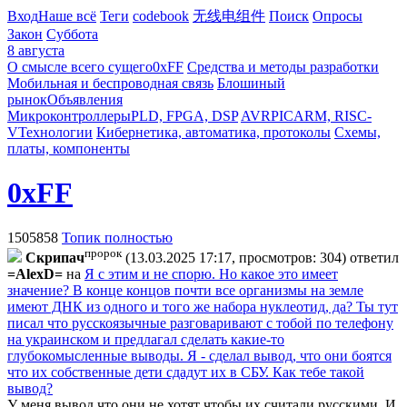
Вход
Наше всё
Теги
codebook
无线电组件
Поиск
Опросы
Закон
Суббота
8 августа
О смысле всего сущего
0xFF
Средства и методы разработки
Мобильная и беспроводная связь
Блошиный
рынок
Объявления
Микроконтроллеры
PLD, FPGA, DSP
AVR
PIC
ARM, RISC-
V
Технологии
Кибернетика, автоматика, протоколы
Схемы,
платы, компоненты
0xFF
1505858
Топик полностью
пророк
Cкpипaч
(13.03.2025 17:17, просмотров: 304)
ответил
=AlexD=
на
Я с этим и не спорю. Но какое это имеет
значение? В конце концов почти все организмы на земле
имеют ДНК из одного и того же набора нуклеотид, да? Ты тут
писал что русскоязычные разговаривают с тобой по телефону
на украинском и предлагал сделать какие-то
глубокомысленные выводы. Я - сделал вывод, что они боятся
что их собственные дети сдадут их в СБУ. Как тебе такой
вывод?
У меня вывод что они не хотят чтобы их считали русскими. И