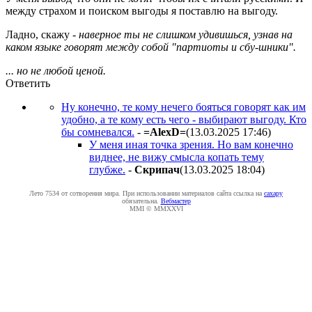
между страхом и поиском выгоды я поставлю на выгоду.
Ладно, скажу -
наверное ты не слишком удивишься, узнав на
каком языке говорят между собой "партиоты и сбу-шники".
... но не любой ценой.
Ответить
Ну конечно, те кому нечего бояться говорят как им
удобно, а те кому есть чего - выбирают выгоду. Кто
бы сомневался.
-
=AlexD=
(13.03.2025 17:46
)
У меня иная точка зрения. Но вам конечно
виднее, не вижу смысла копать тему
глубже.
-
Cкpипaч
(13.03.2025 18:04
)
Лето 7534 от сотворения мира. При использовании материалов сайта ссылка на
caxapу
обязательна.
Вебмастер
MMI © MMXXVI