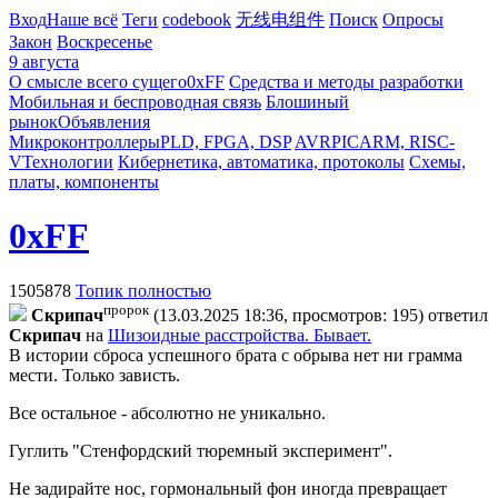
Вход
Наше всё
Теги
codebook
无线电组件
Поиск
Опросы
Закон
Воскресенье
9 августа
О смысле всего сущего
0xFF
Средства и методы разработки
Мобильная и беспроводная связь
Блошиный
рынок
Объявления
Микроконтроллеры
PLD, FPGA, DSP
AVR
PIC
ARM, RISC-
V
Технологии
Кибернетика, автоматика, протоколы
Схемы,
платы, компоненты
0xFF
1505878
Топик полностью
пророк
Cкpипaч
(13.03.2025 18:36, просмотров: 195)
ответил
Cкpипaч
на
Шизоидные расстройства. Бывает.
В истории сброса успешного брата с обрыва нет ни грамма
мести. Только зависть.
Все остальное - абсолютно не уникально.
Гуглить "Стенфордский тюремный эксперимент".
Не задирайте нос, гормональный фон иногда превращает