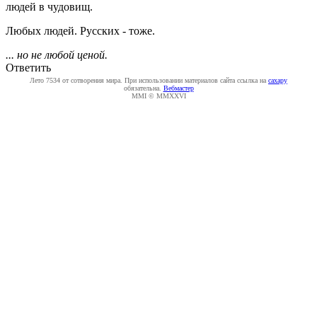
людей в чудовищ.
Любых людей. Русских - тоже.
... но не любой ценой.
Ответить
Лето 7534 от сотворения мира. При использовании материалов сайта ссылка на
caxapу
обязательна.
Вебмастер
MMI © MMXXVI