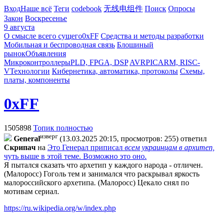
Вход
Наше всё
Теги
codebook
无线电组件
Поиск
Опросы
Закон
Воскресенье
9 августа
О смысле всего сущего
0xFF
Средства и методы разработки
Мобильная и беспроводная связь
Блошиный
рынок
Объявления
Микроконтроллеры
PLD, FPGA, DSP
AVR
PIC
ARM, RISC-
V
Технологии
Кибернетика, автоматика, протоколы
Схемы,
платы, компоненты
0xFF
1505898
Топик полностью
изверг
General
(13.03.2025 20:15, просмотров: 255)
ответил
Cкpипaч
на
Это Генерал приписал
всем украинцам в архитеп,
чуть выше в этой теме
.
Возможно это оно.
Я пытался сказать что архетип у каждого народа - отличен.
(Малоросс) Гоголь тем и занимался что раскрывал яркость
малороссийского архетипа. (Малоросс) Цекало снял по
мотивам сериал.
https://ru.wikipedia.org/w/index.php