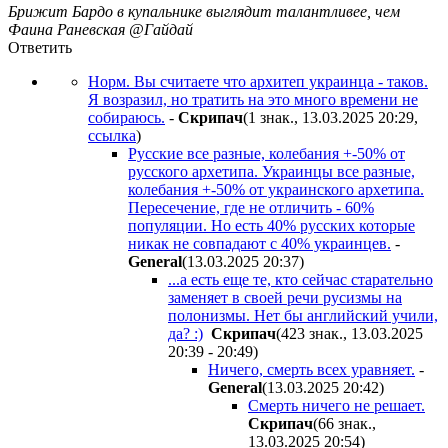
Брижит Бардо в купальнике выглядит талантливее, чем
Фаина Раневская @Гайдай
Ответить
Норм. Вы считаете что архитеп украинца - таков.
Я возразил, но тратить на это много времени не
собираюсь.
-
Cкpипaч
(1 знак., 13.03.2025 20:29
,
ссылка
)
Русские все разные, колебания +-50% от
русского архетипа. Украинцы все разные,
колебания +-50% от украинского архетипа.
Пересечение, где не отличить - 60%
популяции. Но есть 40% русских которые
никак не совпадают с 40% украинцев.
-
General
(13.03.2025 20:37
)
...а есть еще те, кто сейчас старательно
заменяет в своей речи русизмы на
полонизмы. Нет бы английский учили,
да? :)
Cкpипaч
(423 знак., 13.03.2025
20:39 - 20:49
)
Ничего, смерть всех уравняет.
-
General
(13.03.2025 20:42
)
Смерть ничего не решает.
Cкpипaч
(66 знак.,
13.03.2025 20:54
)