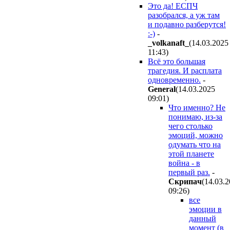
Это да! ЕСПЧ
разобрался, а уж там
и подавно разберутся!
:-)
-
_volkanaft_
(14.03.2025
11:43
)
Всё это большая
трагедия. И расплата
одновременно.
-
General
(14.03.2025
09:01
)
Что именно? Не
понимаю, из-за
чего столько
эмоций, можно
одумать что на
этой планете
война - в
первый раз.
-
Cкpипaч
(14.03.
09:26
)
все
эмоции в
данный
момент (в