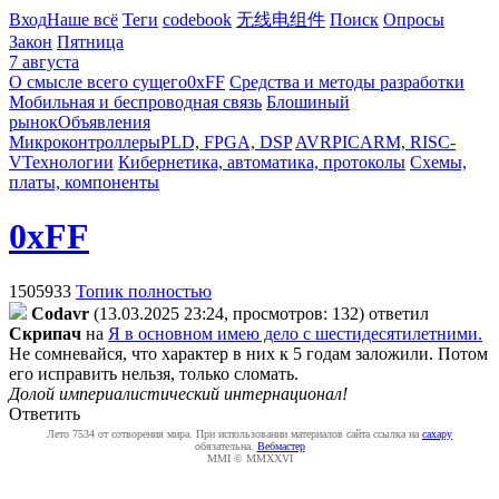
Вход
Наше всё
Теги
codebook
无线电组件
Поиск
Опросы
Закон
Пятница
7 августа
О смысле всего сущего
0xFF
Средства и методы разработки
Мобильная и беспроводная связь
Блошиный
рынок
Объявления
Микроконтроллеры
PLD, FPGA, DSP
AVR
PIC
ARM, RISC-
V
Технологии
Кибернетика, автоматика, протоколы
Схемы,
платы, компоненты
0xFF
1505933
Топик полностью
Codavr
(13.03.2025 23:24, просмотров: 132)
ответил
Cкpипaч
на
Я в основном имею дело с шестидесятилетними.
Не сомневайся, что характер в них к 5 годам заложили. Потом
его исправить нельзя, только сломать.
Долой империалистический интернационал!
Ответить
Лето 7534 от сотворения мира. При использовании материалов сайта ссылка на
caxapу
обязательна.
Вебмастер
MMI © MMXXVI