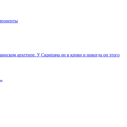
мпоненты
инском архетипе. У Скрипача он в крови и никогда он этого
ер