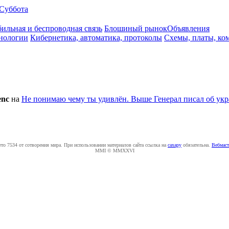
Суббота
ильная и беспроводная связь
Блошиный рынок
Объявления
нологии
Кибернетика, автоматика, протоколы
Схемы, платы, ко
enc
на
Не понимаю чему ты удивлён.
Выше Генерал писал об укра
ето 7534 от сотворения мира. При использовании материалов сайта ссылка на
caxapу
обязательна.
Вебмаст
MMI © MMXXVI