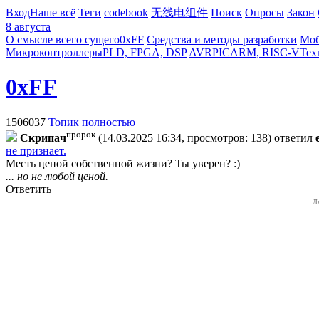
Вход
Наше всё
Теги
codebook
无线电组件
Поиск
Опросы
Закон
8 августа
О смысле всего сущего
0xFF
Средства и методы разработки
Моб
Микроконтроллеры
PLD, FPGA, DSP
AVR
PIC
ARM, RISC-V
Тех
0xFF
1506037
Топик полностью
пророк
Cкpипaч
(14.03.2025 16:34, просмотров: 138)
ответил
не признает.
Месть ценой собственной жизни? Ты уверен? :)
... но не любой ценой.
Ответить
Л