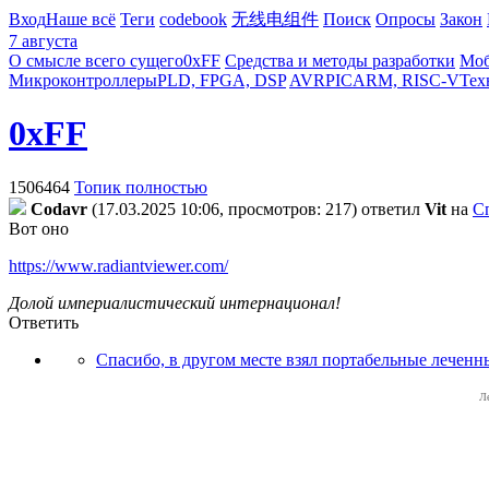
Вход
Наше всё
Теги
codebook
无线电组件
Поиск
Опросы
Закон
7 августа
О смысле всего сущего
0xFF
Средства и методы разработки
Моб
Микроконтроллеры
PLD, FPGA, DSP
AVR
PIC
ARM, RISC-V
Тех
0xFF
1506464
Топик полностью
Codavr
(17.03.2025 10:06, просмотров: 217)
ответил
Vit
на
С
Вот оно
https://www.radiantviewer.com/
Долой империалистический интернационал!
Ответить
Спасибо, в другом месте взял портабельные леченн
Л