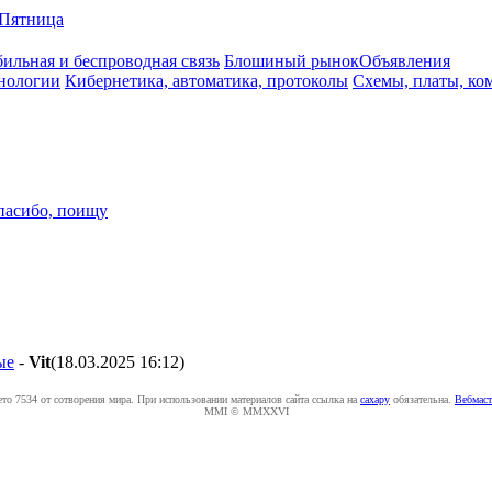
Пятница
ильная и беспроводная связь
Блошиный рынок
Объявления
нологии
Кибернетика, автоматика, протоколы
Схемы, платы, ко
пасибо, поищу
ые
-
Vit
(18.03.2025 16:12
)
ето 7534 от сотворения мира. При использовании материалов сайта ссылка на
caxapу
обязательна.
Вебмаст
MMI © MMXXVI