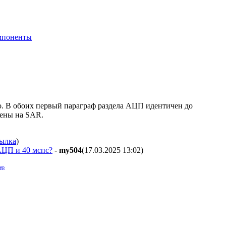
мпоненты
но. В обоих первый параграф раздела АЦП идентичен до
оены на SAR.
ылка
)
 АЦП и 40 мспс?
-
my504
(17.03.2025 13:02
)
ер