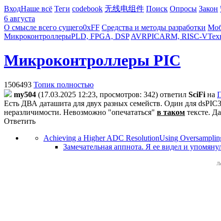
Вход
Наше всё
Теги
codebook
无线电组件
Поиск
Опросы
Закон
6 августа
О смысле всего сущего
0xFF
Средства и методы разработки
Моб
Микроконтроллеры
PLD, FPGA, DSP
AVR
PIC
ARM, RISC-V
Тех
Микроконтроллеры PIC
1506493
Топик полностью
my504
(17.03.2025 12:23, просмотров: 342)
ответил
SciFi
на
П
Есть ДВА даташита для двух разных семейств. Один для dsPIC
неразличимости. Невозможно "опечататься"
в таком
тексте. Д
Ответить
Achieving a Higher ADC ResolutionUsing Oversamplin
Замечательная аппнота. Я ее видел и упомяну
Л