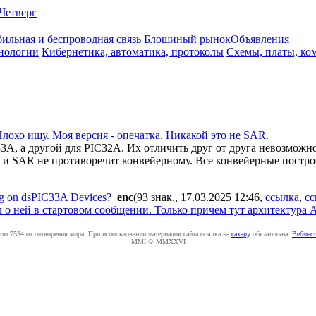
Четверг
ильная и беспроводная связь
Блошиный рынок
Объявления
нологии
Кибернетика, автоматика, протоколы
Схемы, платы, ко
лохо ищу. Моя версия - опечатка. Никакой это не SAR.
33A, а другой для PIC32A. Их отличить друг от друга невозмож
а и SAR не противоречит конвейерному. Все конвейерные постр
g on dsPIC33A Devices?
enc
(93 знак., 17.03.2025 12:46
,
ссылка
,
сс
л о ней в стартовом сообщении. Только причем тут архитектура
ето 7534 от сотворения мира. При использовании материалов сайта ссылка на
caxapу
обязательна.
Вебмаст
MMI © MMXXVI