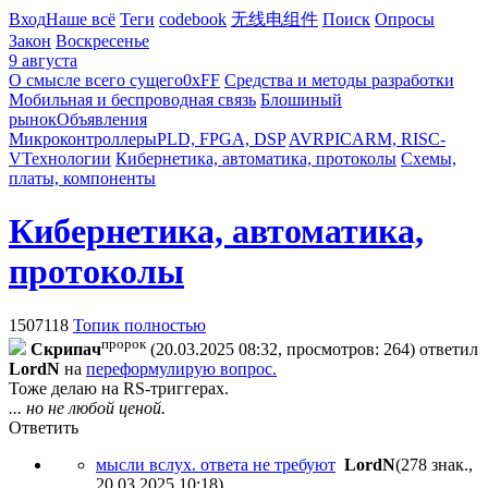
Вход
Наше всё
Теги
codebook
无线电组件
Поиск
Опросы
Закон
Воскресенье
9 августа
О смысле всего сущего
0xFF
Средства и методы разработки
Мобильная и беспроводная связь
Блошиный
рынок
Объявления
Микроконтроллеры
PLD, FPGA, DSP
AVR
PIC
ARM, RISC-
V
Технологии
Кибернетика, автоматика, протоколы
Схемы,
платы, компоненты
Кибернетика, автоматика,
протоколы
1507118
Топик полностью
пророк
Cкpипaч
(20.03.2025 08:32, просмотров: 264)
ответил
LordN
на
переформулирую вопрос.
Тоже делаю на RS-триггерах.
... но не любой ценой.
Ответить
мысли вслух. ответа не требуют
LordN
(278 знак.,
20.03.2025 10:18
)