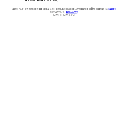
Лето 7534 от сотворения мира. При использовании материалов сайта ссылка на
caxapу
обязательна.
Вебмастер
MMI © MMXXVI