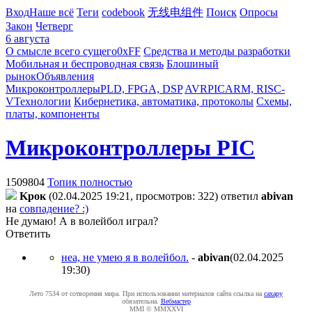
Вход
Наше всё
Теги
codebook
无线电组件
Поиск
Опросы
Закон
Четверг
6 августа
О смысле всего сущего
0xFF
Средства и методы разработки
Мобильная и беспроводная связь
Блошиный
рынок
Объявления
Микроконтроллеры
PLD, FPGA, DSP
AVR
PIC
ARM, RISC-
V
Технологии
Кибернетика, автоматика, протоколы
Схемы,
платы, компоненты
Микроконтроллеры PIC
1509804
Топик полностью
Kpoк
(02.04.2025 19:21, просмотров: 322)
ответил
abivan
на
совпадение? :)
Не думаю! А в волейбол играл?
Ответить
неа, не умею я в волейбол.
-
abivan
(02.04.2025
19:30
)
Лето 7534 от сотворения мира. При использовании материалов сайта ссылка на
caxapу
обязательна.
Вебмастер
MMI © MMXXVI