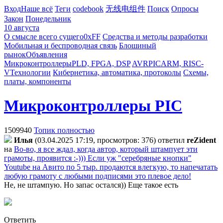
Вход
Наше всё
Теги
codebook
无线电组件
Поиск
Опросы
Закон
Понедельник
10 августа
О смысле всего сущего
0xFF
Средства и методы разработки
Мобильная и беспроводная связь
Блошиный
рынок
Объявления
Микроконтроллеры
PLD, FPGA, DSP
AVR
PIC
ARM, RISC-
V
Технологии
Кибернетика, автоматика, протоколы
Схемы,
платы, компоненты
Микроконтроллеры PIC
1509940
Топик полностью
Илья
(03.04.2025 17:19, просмотров: 376)
ответил
reZident
на
Во-во, я все ждал, когда автор, который штампует эти
грамоты, проявится :-))) Если уж "серебряные кнопки"
Youtube на Авито по 5 тыр. продаются влегкую, то напечатать
любую грамоту с любыми подписями это плевое дело!
Не, не штампую. Но запас остался)) Еще такое есть
Ответить