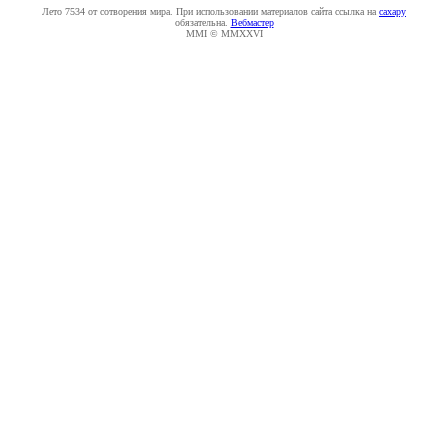
Лето 7534 от сотворения мира. При использовании материалов сайта ссылка на
caxapу
обязательна.
Вебмастер
MMI © MMXXVI