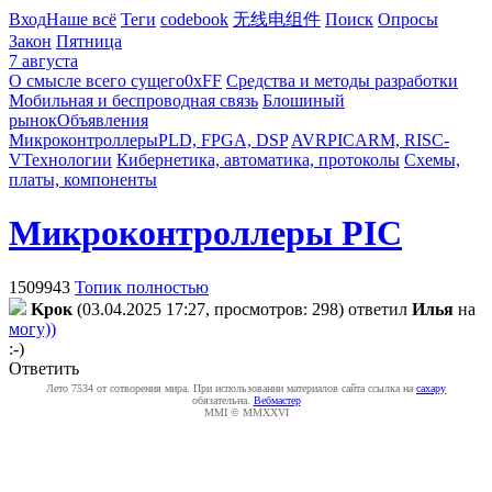
Вход
Наше всё
Теги
codebook
无线电组件
Поиск
Опросы
Закон
Пятница
7 августа
О смысле всего сущего
0xFF
Средства и методы разработки
Мобильная и беспроводная связь
Блошиный
рынок
Объявления
Микроконтроллеры
PLD, FPGA, DSP
AVR
PIC
ARM, RISC-
V
Технологии
Кибернетика, автоматика, протоколы
Схемы,
платы, компоненты
Микроконтроллеры PIC
1509943
Топик полностью
Kpoк
(03.04.2025 17:27, просмотров: 298)
ответил
Илья
на
могу))
:-)
Ответить
Лето 7534 от сотворения мира. При использовании материалов сайта ссылка на
caxapу
обязательна.
Вебмастер
MMI © MMXXVI