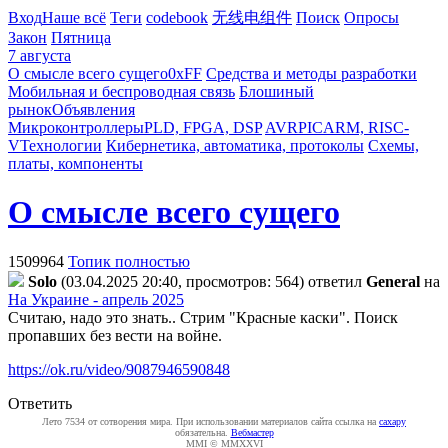
Вход
Наше всё
Теги
codebook
无线电组件
Поиск
Опросы
Закон
Пятница
7 августа
О смысле всего сущего
0xFF
Средства и методы разработки
Мобильная и беспроводная связь
Блошиный
рынок
Объявления
Микроконтроллеры
PLD, FPGA, DSP
AVR
PIC
ARM, RISC-
V
Технологии
Кибернетика, автоматика, протоколы
Схемы,
платы, компоненты
О смысле всего сущего
1509964
Топик полностью
Solo
(03.04.2025 20:40, просмотров: 564)
ответил
General
на
На Украине - апрель 2025
Считаю, надо это знать.. Стрим "Красные каски". Поиск
пропавших без вести на войне.
https://ok.ru/video/9087946590848
Ответить
Лето 7534 от сотворения мира. При использовании материалов сайта ссылка на
caxapу
обязательна.
Вебмастер
MMI © MMXXVI